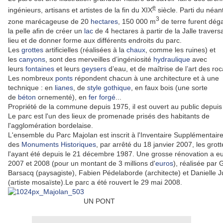
e
ingénieurs, artisans et artistes de la fin du XIX
siècle. Parti du néan
3
zone marécageuse de 20
hectares
, 150 000 m
de terre furent dég
la pelle afin de créer un
lac
de 4 hectares à partir de la Jalle traversa
lieu et de donner forme aux différents endroits du parc.
Les
grottes
artificielles (réalisées à la
chaux
, comme les ruines) et
les
canyons
, sont des merveilles d’ingéniosité
hydraulique
avec
leurs
fontaines
et leurs
geysers
d’eau, et de maîtrise de l’art des roca
Les nombreux
ponts
répondent chacun à une architecture et à une
technique : en
lianes
, de
style gothique
, en faux bois (une sorte
de
béton
ornementé), en
fer forgé
...
Propriété de la commune depuis 1975, il est ouvert au public depuis
Le parc est l'un des lieux de promenade prisés des habitants de
l'agglomération bordelaise.
L'ensemble du Parc Majolan est inscrit à l'Inventaire Supplémentair
des
Monuments Historiques
, par arrêté du 18 janvier 2007, les grott
l'ayant été depuis le 21 décembre 1987. Une grosse rénovation a eu
2007 et 2008 (pour un montant de 3 millions d'
euros
), réalisée par 
Barsacq (paysagiste), Fabien Pédelaborde (architecte) et Danielle J
(artiste mosaïste).Le parc a été rouvert le 29 mai 2008.
UN PONT