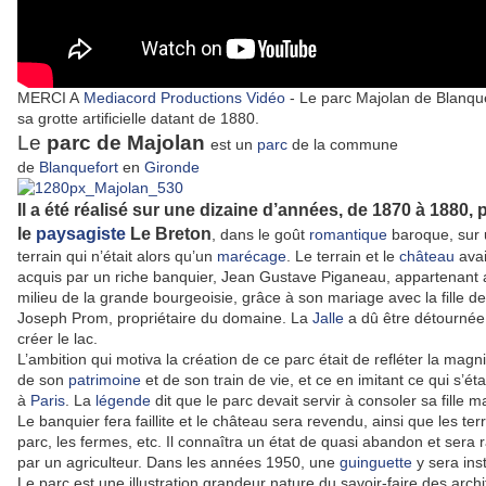
MERCI A
Mediacord Productions Vidéo
-
Le parc Majolan de Blanque
sa grotte artificielle datant de 1880.
Le
parc de Majolan
est un
parc
de la commune
de
Blanquefort
en
Gironde
Il a été réalisé sur une dizaine d’années, de 1870 à 1880, 
le
paysagiste
Le Breton
, dans le goût
romantique
baroque, sur 
terrain qui n’était alors qu’un
marécage
. Le terrain et le
château
avai
acquis par un riche banquier, Jean Gustave Piganeau, appartenant 
milieu de la grande bourgeoisie, grâce à son mariage avec la fille de
Joseph Prom, propriétaire du domaine. La
Jalle
a dû être détournée
créer le lac.
L’ambition qui motiva la création de ce parc était de refléter la magn
de son
patrimoine
et de son train de vie, et ce en imitant ce qui s’étai
à
Paris
. La
légende
dit que le parc devait servir à consoler sa fille m
Le banquier fera faillite et le château sera revendu, ainsi que les terr
parc, les fermes, etc. Il connaîtra un état de quasi abandon et sera 
par un agriculteur. Dans les années 1950, une
guinguette
y sera inst
Le parc est une illustration grandeur nature du savoir-faire des archi