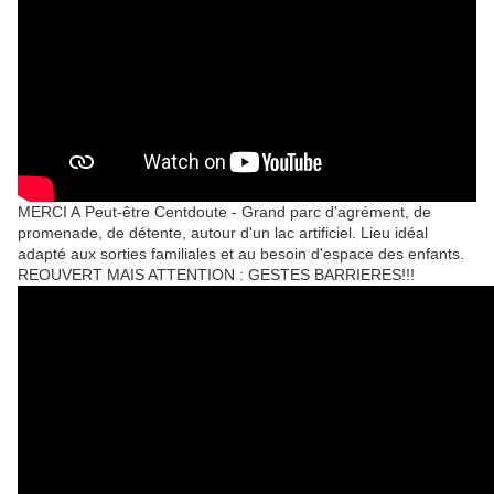
MERCI A
Peut-être Centdoute -
Grand parc d'agrément, de
promenade, de détente, autour d'un lac artificiel. Lieu idéal
adapté aux sorties familiales et au besoin d'espace des enfants.
REOUVERT MAIS ATTENTION : GESTES BARRIERES!!!