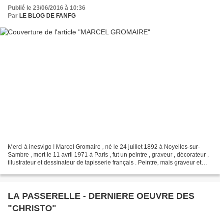
Publié le 23/06/2016 à 10:36
Par
LE BLOG DE FANFG
Merci à inesvigo ! Marcel Gromaire , né le 24 juillet 1892 à Noyelles-sur-
Sambre , mort le 11 avril 1971 à Paris , fut un peintre , graveur , décorateur ,
illustrateur et dessinateur de tapisserie français . Peintre, mais graveur et
cartonnier de tapisserie...
LA PASSERELLE - DERNIERE OEUVRE DES
"CHRISTO"