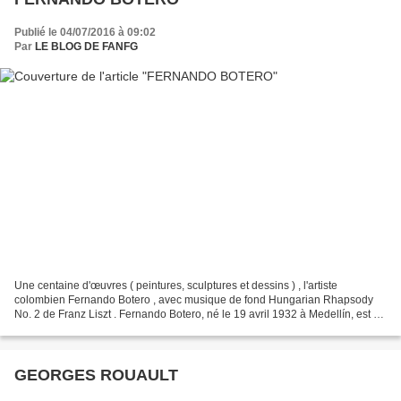
Publié le 04/07/2016 à 09:02
Par
LE BLOG DE FANFG
Une centaine d'œuvres ( peintures, sculptures et dessins ) , l'artiste
colombien Fernando Botero , avec musique de fond Hungarian Rhapsody
No. 2 de Franz Liszt . Fernando Botero, né le 19 avril 1932 à Medellín, est un
aquarelliste et sculpteur colombien...
GEORGES ROUAULT