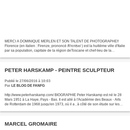
MERCI A DOMINIQUE MERLEN ET SON TALENT DE PHOTOGRAPHE!!
Florence (en italien : Firenze, prononcé /fi'rɛnʦe/ ) est la huitième ville d'Italie
par sa population, capitale de la région deToscane et chef-lieu de la
province du même nom. Berceau de la Renaissance...
PETER HARSKAMP - PEINTRE SCULPTEUR
Publié le 27/06/2016 à 10:03
Par
LE BLOG DE FANFG
http://www.peterharskamp.com/ BIOGRAPHIE Peter Harskamp est né le 28
Mars 1951 à La Haye, Pays - Bas. Il est allé à l'Académie des Beaux - Arts
de Rotterdam de 1968 jusqu'en 1973, où il a , à côté de son étude sur les
techniques graphiques, est entré...
MARCEL GROMAIRE