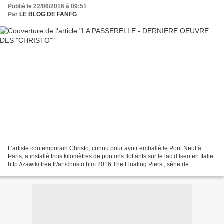
Publié le 22/06/2016 à 09:51
Par
LE BLOG DE FANFG
L’artiste contemporain Christo, connu pour avoir emballé le Pont Neuf à
Paris, a installé trois kilomètres de pontons flottants sur le lac d’Iseo en Italie.
http://zawiki.free.fr/art/christo.htm 2016 The Floating Piers ; série de
passerelles installées...