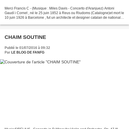
Merci Francis C - (Musique : Miles Davis - Concerto d'Aranjuez) Antoni
Gaudí i Cornet , né le 25 juin 1852 à Reus ou Riudoms (Catalogne)et mort le
10 juin 1926 à Barcelone , fut un architecte et designer catalan de nationalité
espagnole et principal représentant...
CHAIM SOUTINE
Publié le 01/07/2016 à 09:32
Par
LE BLOG DE FANFG