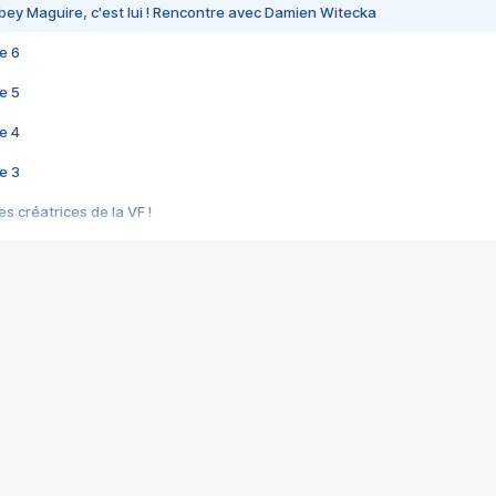
bey Maguire, c'est lui ! Rencontre avec Damien Witecka
e 6
e 5
e 4
e 3
s créatrices de la VF !
e 2
e 1
e Mektoub My Love arrive enfin ! Rencontre avec Shaïn Boumedine et Sal
i : après Toni en famille
elle réalise le bouleversant Dites lui que je l'aime
ais ! Rencontre autour de Vie privée de Rebecca Zlotowski
 de Marguerite, Grave... Rencontre avec Ella Rumpf