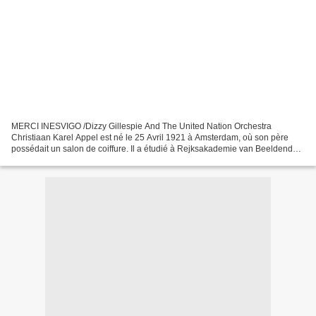
MERCI INESVIGO /Dizzy Gillespie And The United Nation Orchestra
Christiaan Karel Appel est né le 25 Avril 1921 à Amsterdam, où son père
possédait un salon de coiffure. Il a étudié à Rejksakademie van Beeldende
Kunsten, et de l'Académie des Beaux-Arts...