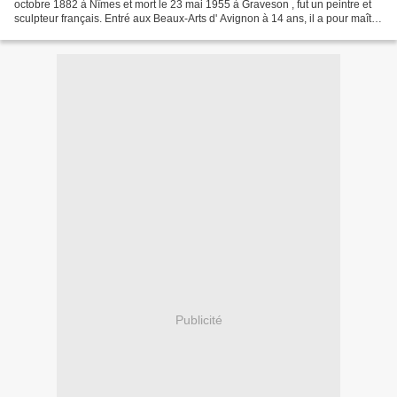
octobre 1882 à Nîmes et mort le 23 mai 1955 à Graveson , fut un peintre et
sculpteur français. Entré aux Beaux-Arts d' Avignon à 14 ans, il a pour maître
Pierre Grivolas . Puis en 1899...
Publicité