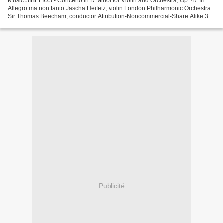
Music:SIBELIUS - Concerto in D Minor for Violin and Orchestra, Op. 47 III.
Allegro ma non tanto Jascha Heifetz, violin London Philharmonic Orchestra
Sir Thomas Beecham, conductor Attribution-Noncommercial-Share Alike 3.0
Free Download Here:
https://archive.org/details/SIBELIUSViolinConcertoInDMinor-
NEWTRANSFER...
Publicité