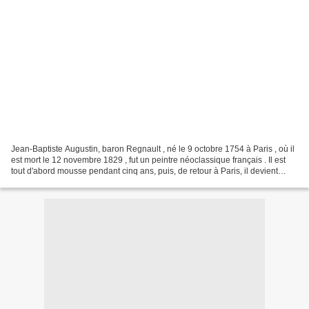
Jean-Baptiste Augustin, baron Regnault , né le 9 octobre 1754 à Paris , où il
est mort le 12 novembre 1829 , fut un peintre néoclassique français . Il est
tout d'abord mousse pendant cinq ans, puis, de retour à Paris, il devient
l'élève de Jean Bardin,...