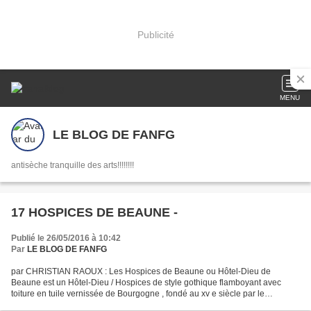
Publicité
MENU
LE BLOG DE FANFG
antisèche tranquille des arts!!!!!!!!
17 HOSPICES DE BEAUNE -
Publié le 26/05/2016 à 10:42
Par
LE BLOG DE FANFG
par CHRISTIAN RAOUX : Les Hospices de Beaune ou Hôtel-Dieu de
Beaune est un Hôtel-Dieu / Hospices de style gothique flamboyant avec
toiture en tuile vernissée de Bourgogne , fondé au xv e siècle par le
chancelier des ducs de Bourgogne Nicolas Rolin et...