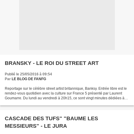
BRANSKY - LE ROI DU STREET ART
Publié le 25/05/2016 à 09:54
Par
LE BLOG DE FANFG
Reportage sur le célèbre street artist britannique, Banksy. Entrée libre est le
rendez-vous quotidien avec la culture sur France 5 présenté par Laurent
Goumarre. Du lundi au vendredi à 20h15, ce sont vingt minutes dédiées à
l’actualité de la culture avec...
CASCADE DES TUFS" "BAUME LES
MESSIEURS" - LE JURA