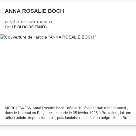
ANNA ROSALIE BOCH
Publié le 19/05/2016 à 10:11
Par
LE BLOG DE FANFG
MERCI FANFAN Anna Rosalie Boch , née le 10 février 1848 à Saint-Vaast ,
dans le Hainaut en Belgique , et morte le 25 février 1936 à Bruxelles , fut une
artiste peintre impressionniste , puis luministe , et mécène belge . Anna Boch
est la fille de Victor...