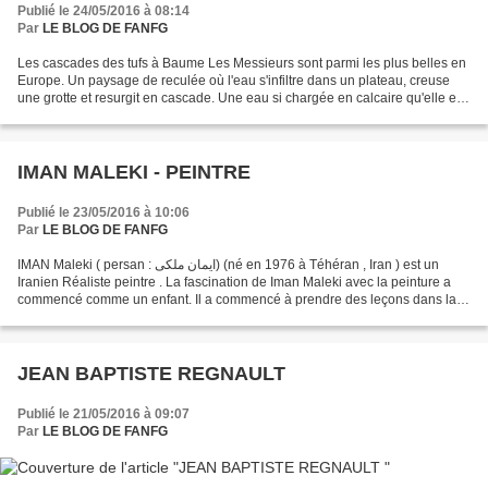
Publié le 24/05/2016 à 08:14
Par
LE BLOG DE FANFG
Les cascades des tufs à Baume Les Messieurs sont parmi les plus belles en
Europe. Un paysage de reculée où l'eau s'infiltre dans un plateau, creuse
une grotte et resurgit en cascade. Une eau si chargée en calcaire qu'elle est
"pétrifiante" !"Cascade des...
IMAN MALEKI - PEINTRE
Publié le 23/05/2016 à 10:06
Par
LE BLOG DE FANFG
IMAN Maleki ( persan : ایمان ملکی) (né en 1976 à Téhéran , Iran ) est un
Iranien Réaliste peintre . La fascination de Iman Maleki avec la peinture a
commencé comme un enfant. Il a commencé à prendre des leçons dans la
peinture à l'âge de quinze ans. Son...
JEAN BAPTISTE REGNAULT
Publié le 21/05/2016 à 09:07
Par
LE BLOG DE FANFG