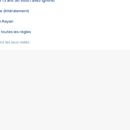
 a 13 ans (et vous l'avez ignoré)
e (littéralement)
im Rayan
 toutes les règles
s les jeux vidéo
us choquant de Rockstar ? - Le scandale BULLY
e plus moche de Steam
du RÊVE tourne au CAUCHEMAR
pendant 8 heures
it… à tort
umiliés par un jeu vidéo
ire - Final Fantasy 8
ti un empire - Age of Empires