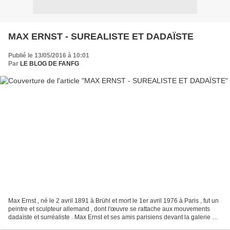
MAX ERNST - SUREALISTE ET DADAÏSTE
Publié le 13/05/2016 à 10:01
Par
LE BLOG DE FANFG
Max Ernst , né le 2 avril 1891 à Brühl et mort le 1er avril 1976 à Paris , fut un
peintre et sculpteur allemand , dont l'œuvre se rattache aux mouvements
dadaïste et surréaliste . Max Ernst et ses amis parisiens devant la galerie Au
Sans Pareil (1921)....