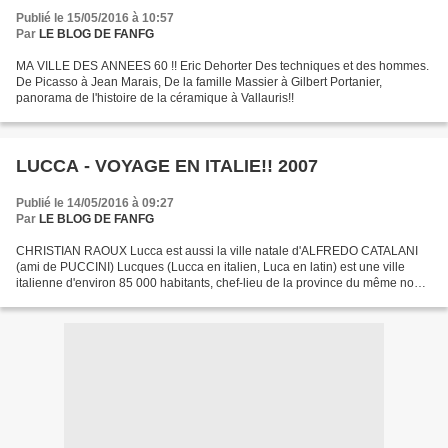
Publié le 15/05/2016 à 10:57
Par
LE BLOG DE FANFG
MA VILLE DES ANNEES 60 !! Eric Dehorter Des techniques et des hommes.
De Picasso à Jean Marais, De la famille Massier à Gilbert Portanier,
panorama de l'histoire de la céramique à Vallauris!!
LUCCA - VOYAGE EN ITALIE!! 2007
Publié le 14/05/2016 à 09:27
Par
LE BLOG DE FANFG
CHRISTIAN RAOUX Lucca est aussi la ville natale d'ALFREDO CATALANI
(ami de PUCCINI) Lucques (Lucca en italien, Luca en latin) est une ville
italienne d'environ 85 000 habitants, chef-lieu de la province du même nom,
située en Toscane. Elle fut autrefois,...