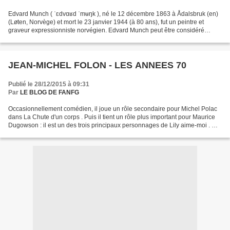
Edvard Munch ( ˈɛdvɑʁd ˈmʉŋk ), né le 12 décembre 1863 à Ådalsbruk (en)
(Løten, Norvège) et mort le 23 janvier 1944 (à 80 ans), fut un peintre et
graveur expressionniste norvégien. Edvard Munch peut être considéré
comme le pionnier de l'expressionnisme...
JEAN-MICHEL FOLON - LES ANNEES 70
Publié le 28/12/2015 à 09:31
Par
LE BLOG DE FANFG
Occasionnellement comédien, il joue un rôle secondaire pour Michel Polac
dans La Chute d'un corps . Puis il tient un rôle plus important pour Maurice
Dugowson : il est un des trois principaux personnages de Lily aime-moi . On
le retrouve dans le film...