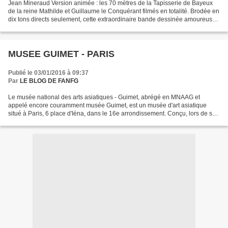
Jean Mineraud Version animée : les 70 mètres de la Tapisserie de Bayeux
de la reine Mathilde et Guillaume le Conquérant filmés en totalité. Brodée en
dix tons directs seulement, cette extraordinaire bande dessinée amoureuse
et passionnée raconte la Bataille...
MUSEE GUIMET - PARIS
Publié le 03/01/2016 à 09:37
Par
LE BLOG DE FANFG
Le musée national des arts asiatiques - Guimet, abrégé en MNAAG et
appelé encore couramment musée Guimet, est un musée d'art asiatique
situé à Paris, 6 place d'Iéna, dans le 16e arrondissement. Conçu, lors de sa
rénovation, en 1997, comme un grand centre...