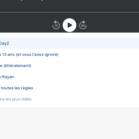
 DayZ
 a 13 ans (et vous l'avez ignoré)
e (littéralement)
im Rayan
 toutes les règles
s les jeux vidéo
us choquant de Rockstar ? - Le scandale BULLY
e plus moche de Steam
du RÊVE tourne au CAUCHEMAR