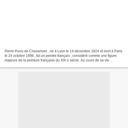
Pierre Puvis de Chavannes , né à Lyon le 14 décembre 1824 et mort à Paris
le 24 octobre 1898 , fut un peintre français , considéré comme une figure
majeure de la peinture française du XIX e siècle. Au cours de sa vie
artistique, son art a connu plusieurs...