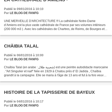
Publié le 09/01/2016 à 10:10
Par
LE BLOG DE FANFG
UNE MERVEILLE D'ARCHITECTURE !!! La cathédrale Notre-Dame
d’Amiens est la plus vaste cathédrale de France par ses volumes intérieurs
(200 000 m3 ). Avec les cathédrales de Chartres, de Reims, de Bourges et
de Beauvais (même si la nef de cette dernière...
CHÄIBIA TALAL
Publié le 06/01/2016 à 10:00
Par
LE BLOG DE FANFG
Chaïbia Talal (en arabe : شعيبية طلال) est une peintre autodidacte marocaine
. "Art Singulier et naif" Née en 1929 à Chatou près d' El Jadida , Chaïbia
grandit à la campagne. Elle se maria à l'âge de 13 ans et fut à la fois veuve
et mère de famille à...
HISTOIRE DE LA TAPISSERIE DE BAYEUX
Publié le 04/01/2016 à 10:17
Par
LE BLOG DE FANFG