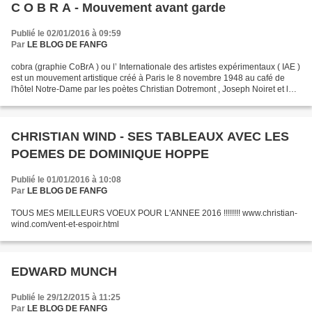
C O B R A - Mouvement avant garde
Publié le 02/01/2016 à 09:59
Par
LE BLOG DE FANFG
cobra (graphie CoBrA ) ou l’ Internationale des artistes expérimentaux ( IAE )
est un mouvement artistique créé à Paris le 8 novembre 1948 au café de
l'hôtel Notre-Dame par les poètes Christian Dotremont , Joseph Noiret et les
peintres Karel Appel , Constant...
CHRISTIAN WIND - SES TABLEAUX AVEC LES
POEMES DE DOMINIQUE HOPPE
Publié le 01/01/2016 à 10:08
Par
LE BLOG DE FANFG
TOUS MES MEILLEURS VOEUX POUR L'ANNEE 2016 !!!!!!!! www.christian-
wind.com/vent-et-espoir.html
EDWARD MUNCH
Publié le 29/12/2015 à 11:25
Par
LE BLOG DE FANFG