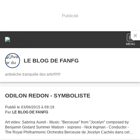
Publicité
MENU
LE BLOG DE FANFG
antisèche tranquille des arts!!!!!!!!
ODILON REDON - SYMBOLISTE
Publié le 03/06/2015 à 09:19
Par
LE BLOG DE FANFG
Art video: Sabrina Aureli - Music: "Berceuse" from "Jocelyn" composed by
Benjamin Godard Summer Watson - soprano - Nick Ingman - Conductor -
The Royal Philharmonic Orchestra Berceuse de Jocelyn Cachés dans cet
asile où Dieu nous a conduits, Unis par le...