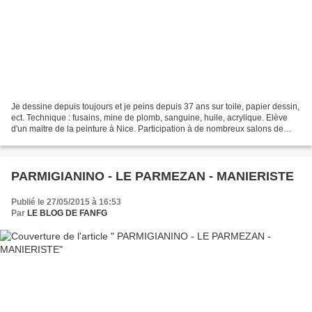
Je dessine depuis toujours et je peins depuis 37 ans sur toile, papier dessin,
ect. Technique : fusains, mine de plomb, sanguine, huile, acrylique. Elève
d'un maitre de la peinture à Nice. Participation à de nombreux salons de
peinture, notamment à Deauville,...
PARMIGIANINO - LE PARMEZAN - MANIERISTE
Publié le 27/05/2015 à 16:53
Par
LE BLOG DE FANFG