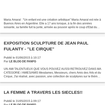
Maria Amaral : "Un enfant est une création artistique" Maria Amaral est née à
Buenos Aires en Argentine. Elle a 17 ans lorsque, à la fin des années
soixante, sa famille fuit la junte, arrivée au pouvoir après le coup d'Etat du
général Ongania, pour se...
EXPOSITION SCULPTURE DE JEAN PAUL
FULANTY - "LE CIRQUE"
Publié le 01/06/2015 à 10:17
Par
LE BLOG DE FANFG
UN AMI TALENTUEUX QUE VOUS POUVEZ AUSSI RETROUVEZ DANS MA
CATEGORIE / AMIES/AMIS Mesdames, Messieurs, chers Amis des Arts et du
Cirque, J'ai réalisé, avec passion, une collection de sculptures sur le thème
du Cirque. Je vous les présenterai du 12 au 14...
LA FEMME A TRAVERS LES SIECLES!!
Publié le 31/05/2015 à 09:17
Par
LE BLOG DE FANFG