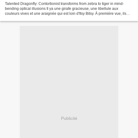
Talented Dragonfly: Contortionist transforms from zebra to tiger in mind-
bending optical illusions Il ya une girafe gracieuse, une libellule aux
couleurs vives et une araignée qui est loin d'Itsy Bitsy. À première vue, ils
ressemblent tous à des merveilles...
Publicité