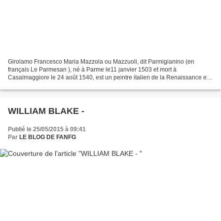
Girolamo Francesco Maria Mazzola ou Mazzuoli, dit Parmigianino (en
français Le Parmesan ), né à Parme le11 janvier 1503 et mort à
Casalmaggiore le 24 août 1540, est un peintre italien de la Renaissance et
du début du maniérisme. « Pour explorer les subtilités...
WILLIAM BLAKE -
Publié le 25/05/2015 à 09:41
Par
LE BLOG DE FANFG