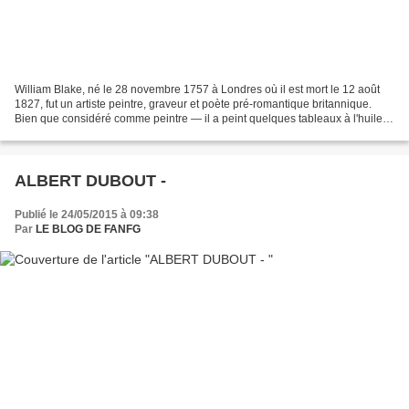
William Blake, né le 28 novembre 1757 à Londres où il est mort le 12 août
1827, fut un artiste peintre, graveur et poète pré-romantique britannique.
Bien que considéré comme peintre — il a peint quelques tableaux à l'huile,
préférant l'aquarelle et le...
ALBERT DUBOUT -
Publié le 24/05/2015 à 09:38
Par
LE BLOG DE FANFG