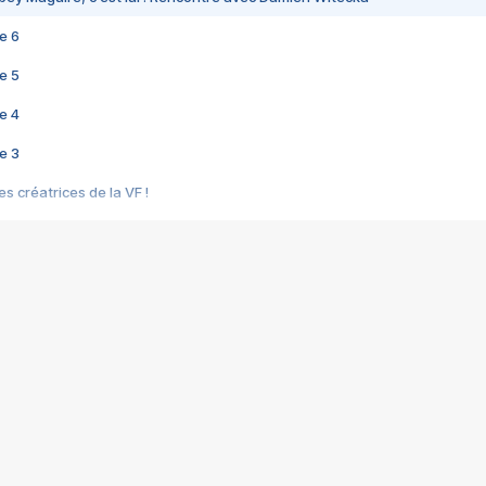
e 6
e 5
e 4
e 3
s créatrices de la VF !
e 2
e 1
e Mektoub My Love arrive enfin ! Rencontre avec Shaïn Boumedine et Sal
i : après Toni en famille
elle réalise le bouleversant Dites lui que je l'aime
ais ! Rencontre autour de Vie privée de Rebecca Zlotowski
 de Marguerite, Grave... Rencontre avec Ella Rumpf