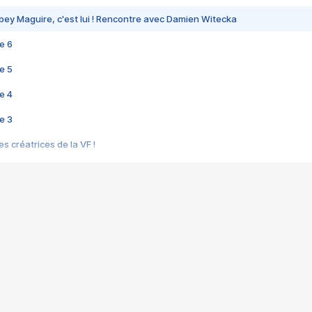
bey Maguire, c'est lui ! Rencontre avec Damien Witecka
e 6
e 5
e 4
e 3
s créatrices de la VF !
e 2
e 1
e Mektoub My Love arrive enfin ! Rencontre avec Shaïn Boumedine et Sal
i : après Toni en famille
elle réalise le bouleversant Dites lui que je l'aime
ais ! Rencontre autour de Vie privée de Rebecca Zlotowski