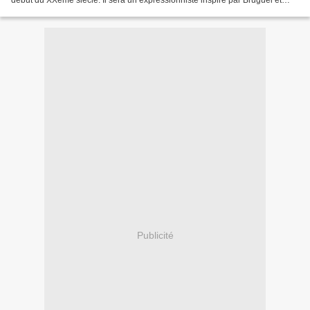
début du XXème siècle. Il sera un expressionniste inspiré par Bruguel et
Bosch!!
Publicité