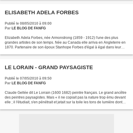
ELISABETH ADELA FORBES
Publié le 08/05/2010 à 09:00
Par
LE BLOG DE FANFG
Elizabeth Adela Forbes, née Armonstrong (1859 - 1912) l'une des plus
grandes artistes de son temps. Née au Canada elle arriva en Angleterre en
1870. Partenaire de son époux Stanhope Forbes d'égal à égal dans leur
école de peinture à Newlyn, elle a cherché...
LE LORAIN - GRAND PAYSAGISTE
Publié le 07/05/2010 à 09:50
Par
LE BLOG DE FANFG
Claude Gellée dit Le Lorrain (1600 1682) peintre français. Le grand ancêtre
des peintres paysagistes. Mais « il ne copiait pas la nature trop ému devant
elle ; il l'étudiait, s'en pénétrait et jetait sur la toile les tons de lumière dont
son œil ébloui...