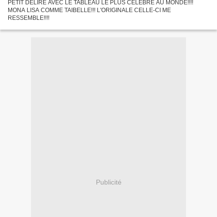
PETIT DELIRE AVEC LE TABLEAU LE PLUS CELEBRE AU MONDE!!!!
MONA LISA COMME TAIBELLE!!! L'ORIGINALE CELLE-CI ME
RESSEMBLE!!!!
Publicité