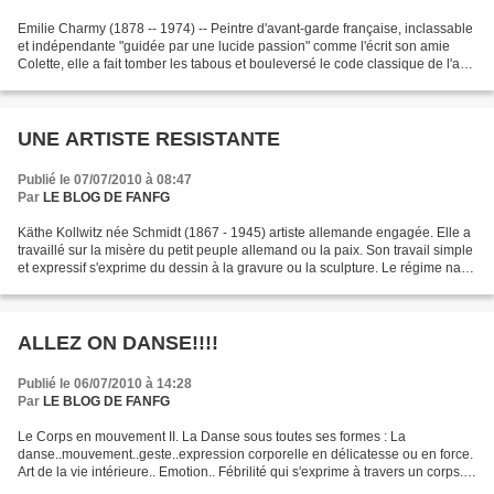
Emilie Charmy (1878 -- 1974) -- Peintre d'avant-garde française, inclassable
et indépendante "guidée par une lucide passion" comme l'écrit son amie
Colette, elle a fait tomber les tabous et bouleversé le code classique de l'art.
Carrière d'exception inspirée...
UNE ARTISTE RESISTANTE
Publié le 07/07/2010 à 08:47
Par
LE BLOG DE FANFG
Käthe Kollwitz née Schmidt (1867 - 1945) artiste allemande engagée. Elle a
travaillé sur la misère du petit peuple allemand ou la paix. Son travail simple
et expressif s'exprime du dessin à la gravure ou la sculpture. Le régime nazi
lui a pourri la vie...
ALLEZ ON DANSE!!!!
Publié le 06/07/2010 à 14:28
Par
LE BLOG DE FANFG
Le Corps en mouvement II. La Danse sous toutes ses formes : La
danse..mouvement..geste..expression corporelle en délicatesse ou en force.
Art de la vie intérieure.. Emotion.. Fébrilité qui s'exprime à travers un corps..
Un rythme.. Une cadence.. Une valse.....