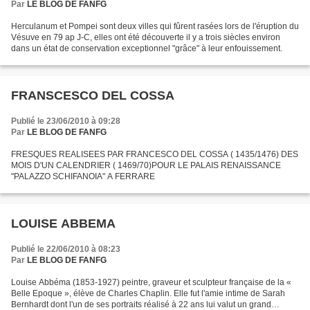
Par
LE BLOG DE FANFG
Herculanum et Pompei sont deux villes qui fûrent rasées lors de l'éruption du
Vésuve en 79 ap J-C, elles ont été découverte il y a trois siècles environ
dans un état de conservation exceptionnel "grâce" à leur enfouissement.
FRANSCESCO DEL COSSA
Publié le 23/06/2010 à 09:28
Par
LE BLOG DE FANFG
FRESQUES REALISEES PAR FRANCESCO DEL COSSA ( 1435/1476) DES
MOIS D'UN CALENDRIER ( 1469/70)POUR LE PALAIS RENAISSANCE
"PALAZZO SCHIFANOIA" A FERRARE
LOUISE ABBEMA
Publié le 22/06/2010 à 08:23
Par
LE BLOG DE FANFG
Louise Abbéma (1853-1927) peintre, graveur et sculpteur française de la «
Belle Epoque », élève de Charles Chaplin. Elle fut l'amie intime de Sarah
Bernhardt dont l'un de ses portraits réalisé à 22 ans lui valut un grand