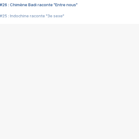
#26 : Chimène Badi raconte "Entre nous"
#25 : Indochine raconte "3e sexe"
#24 : Zaho raconte "C'est chelou"
#23 : Patrick Bruel raconte "Au café des délices"
#22 : Kyo raconte "Le chemin"
#21 : Nolwenn Leroy raconte "Cassé"
#20 : Patrick Hernandez raconte "Born to be alive"
#19 : Lorie raconte "Près de moi"
#18 : Michael Jones raconte "A nos actes manqués" (avec Jean-Jacque
#17 : Khaled raconte "Aïcha"
#16 : Corneille raconte "Parce qu'on vient de loin"
#15 : Indochine raconte "L'aventurier"
14 : Lorie raconte "Sur un air latino"