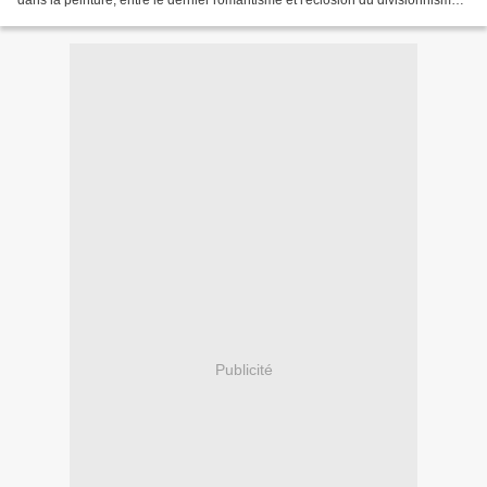
dans la peinture, entre le dernier romantisme et l'éclosion du divisionnisme
italien. Entre 1880 et...
Publicité