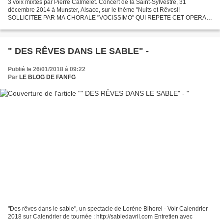
3 voix mixtes par Pierre Calmelet. Concert de la Saint-Sylvestre, 31
décembre 2014 à Munster, Alsace, sur le thème "Nuits et Rêves!!
SOLLICITEE PAR MA CHORALE "VOCISSIMO" QUI REPETE CET OPERA,
JE PENSE ME LAISSER TENTER!!! "Barcarolle": extrait des Contes...
" DES RÊVES DANS LE SABLE" -
Publié le 26/01/2018 à 09:22
Par
LE BLOG DE FANFG
"Des rêves dans le sable", un spectacle de Lorène Bihorel - Voir Calendrier
2018 sur Calendrier de tournée : http://sabledavril.com Entretien avec