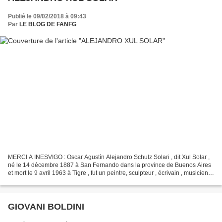
Publié le 09/02/2018 à 09:43
Par
LE BLOG DE FANFG
MERCI A INESVIGO : Oscar Agustín Alejandro Schulz Solari , dit Xul Solar ,
né le 14 décembre 1887 à San Fernando dans la province de Buenos Aires
et mort le 9 avril 1963 à Tigre , fut un peintre, sculpteur , écrivain , musicien,
astrologue , ésotériste...
GIOVANI BOLDINI