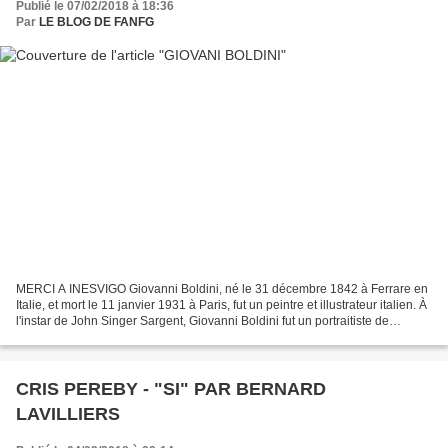
Publié le 07/02/2018 à 18:36
Par
LE BLOG DE FANFG
MERCI A INESVIGO Giovanni Boldini, né le 31 décembre 1842 à Ferrare en
Italie, et mort le 11 janvier 1931 à Paris, fut un peintre et illustrateur italien. À
l'instar de John Singer Sargent, Giovanni Boldini fut un portraitiste de
réputation internationale,...
CRIS PEREBY - "SI" PAR BERNARD
LAVILLIERS