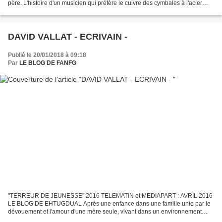
père. L'histoire d'un musicien qui préfère le cuivre des cymbales à l'acier
d'un calibre. Et qui, fuyant...
DAVID VALLAT - ECRIVAIN -
Publié le 20/01/2018 à 09:18
Par
LE BLOG DE FANFG
"TERREUR DE JEUNESSE" 2016 TELEMATIN et MEDIAPART : AVRIL 2016
LE BLOG DE EHTUGDUAL Après une enfance dans une famille unie par le
dévouement et l'amour d'une mère seule, vivant dans un environnement
pauvre et rural dans la région lyonnaise, David Vallat...