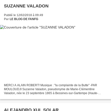
SUZANNE VALADON
Publié le 12/02/2018 à 09:49
Par
LE BLOG DE FANFG
MERCI A ALAIN ROBERT! Musique : "la complainte de la Butte" -PAR
MOULOUDJI Suzanne Valadon, pseudonyme de Marie-Clémentine
Valadon, née le 23 septembre 1865 à Bessines-sur-Gartempe (Haute-
Vienne) et morte le 7 avril 1938 à Paris, fut une artiste peintre...
ALEJANDRO XUL SOLAR