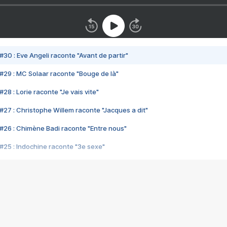
#30 : Eve Angeli raconte "Avant de partir"
#29 : MC Solaar raconte "Bouge de là"
28 : Lorie raconte "Je vais vite"
#27 : Christophe Willem raconte "Jacques a dit"
#26 : Chimène Badi raconte "Entre nous"
#25 : Indochine raconte "3e sexe"
#24 : Zaho raconte "C'est chelou"
#23 : Patrick Bruel raconte "Au café des délices"
#22 : Kyo raconte "Le chemin"
#21 : Nolwenn Leroy raconte "Cassé"