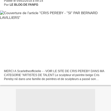
Publié le 04/02/2018 à 09:14
Par
LE BLOG DE FANFG
MERCI A Scarletheofficielle - - VOIR LE SITE DE CRIS PEREBY DANS MA
CATEGORIE "ARTISTES DE TALENT Le sculpteur et peintre belge Cris
Pereby né dans une famille de peintres et de sculpteurs a passé son
enfance en Belgique. Elle a été fascinée pendant ses...