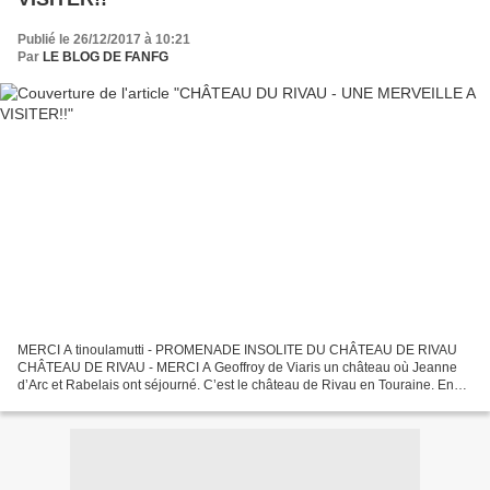
Publié le 26/12/2017 à 10:21
Par
LE BLOG DE FANFG
MERCI A tinoulamutti - PROMENADE INSOLITE DU CHÂTEAU DE RIVAU
CHÂTEAU DE RIVAU - MERCI A Geoffroy de Viaris un château où Jeanne
d’Arc et Rabelais ont séjourné. C’est le château de Rivau en Touraine. En
automne, on s’affaire dans les jardins et à quelques...