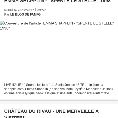
EMMA SHAPPLIN - "SPENTE LE STELLE" 1998
Publié le 28/12/2017 à 09:57
Par
LE BLOG DE FANFG
LIVE ITALIE !! " Spente le stelle " de Sonja Jensen ! SITE : http://emma-
shapplin.com/ Emma Shapplin (de son vrai nom Crystêle Madeleine Joliton)
est une artiste lyrique néo-classique et une auteur-compositeur-interprète et
productrice française, née...
CHÂTEAU DU RIVAU - UNE MERVEILLE A
VISITER!!