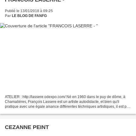
Publié le 13/01/2018 à 09:25
Par
LE BLOG DE FANFG
ATELIER : http://lassere.odexpo.com/ Né en 1960 dans le puy de dôme, à
Chamaliéres, François Lassere est un artiste autodidacte, et bien qu'il
pratique avec une égale aisance différentes téchniques artistiques, il est par
bonheur un artiste atypique qui...
CEZANNE PEINT