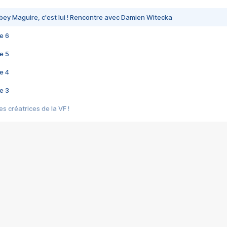
bey Maguire, c'est lui ! Rencontre avec Damien Witecka
e 6
e 5
e 4
e 3
s créatrices de la VF !
e 2
e 1
e Mektoub My Love arrive enfin ! Rencontre avec Shaïn Boumedine et Sal
i : après Toni en famille
elle réalise le bouleversant Dites lui que je l'aime
ais ! Rencontre autour de Vie privée de Rebecca Zlotowski