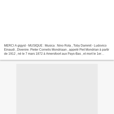
MERCI A gigyst - MUSIQUE : Musica : Nino Rota , Toby Dammit - Ludovico
Einaudi , Divenire. Pieter Cornelis Mondriaan , appelé Piet Mondrian à partir
de 1912 , né le 7 mars 1872 à Amersfoort aux Pays-Bas , et mort le 1er
février 1944 à New York , fut un...