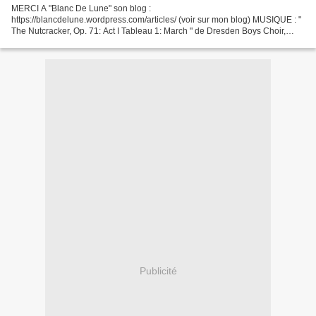
MERCI A "Blanc De Lune" son blog :
https://blancdelune.wordpress.com/articles/ (voir sur mon blog) MUSIQUE : "
The Nutcracker, Op. 71: Act I Tableau 1: March " de Dresden Boys Choir,
Hans Vonk & Dresden Staatskapelle ( ) Douze peintres, quinze tableaux...
Publicité