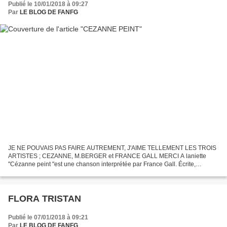
Publié le 10/01/2018 à 09:27
Par
LE BLOG DE FANFG
JE NE POUVAIS PAS FAIRE AUTREMENT, J'AIME TELLEMENT LES TROIS
ARTISTES ; CEZANNE, M.BERGER et FRANCE GALL MERCI A laniette
"Cézanne peint "est une chanson interprétée par France Gall. Écrite,
composée et produite par Michel Berger , elle figure sur l'album...
FLORA TRISTAN
Publié le 07/01/2018 à 09:21
Par
LE BLOG DE FANFG