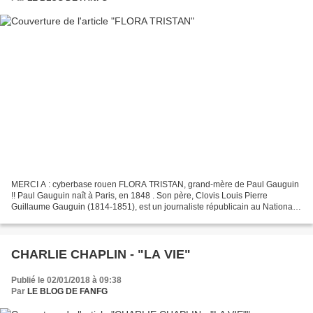
MERCI A : cyberbase rouen FLORA TRISTAN, grand-mère de Paul Gauguin
!! Paul Gauguin naît à Paris, en 1848 . Son père, Clovis Louis Pierre
Guillaume Gauguin (1814-1851), est un journaliste républicain au National .
Sa mère, Aline Chazal (1825-1867), est...
CHARLIE CHAPLIN - "LA VIE"
Publié le 02/01/2018 à 09:38
Par
LE BLOG DE FANFG