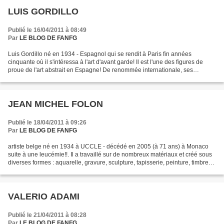
LUIS GORDILLO
Publié le 16/04/2011 à 08:49
Par
LE BLOG DE FANFG
Luis Gordillo né en 1934 - Espagnol qui se rendit à Paris fin années
cinquante où il s'intéressa à l'art d'avant garde! Il est l'une des figures de
proue de l'art abstrait en Espagne! De renommée internationale, ses
oeuvres peuvent être vues dans les...
JEAN MICHEL FOLON
Publié le 18/04/2011 à 09:26
Par
LE BLOG DE FANFG
artiste belge né en 1934 à UCCLE - décédé en 2005 (à 71 ans) à Monaco
suite à une leucémie!!. Il a travaillé sur de nombreux matériaux et créé sous
diverses formes : aquarelle, gravure, sculpture, tapisserie, peinture, timbres-
poste, décors de théâtre!!L'artiste...
VALERIO ADAMI
Publié le 21/04/2011 à 08:28
Par
LE BLOG DE FANFG