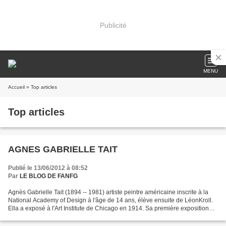
Publicité
MENU
Accueil
» Top articles
Top articles
AGNES GABRIELLE TAIT
Publié le 13/06/2012 à 08:52
Par
LE BLOG DE FANFG
Agnès Gabrielle Tait (1894 -- 1981) artiste peintre américaine inscrite à la
National Academy of Design à l'âge de 14 ans, élève ensuite de LéonKroll.
Ella a exposé à l'Art Institute de Chicago en 1914. Sa première exposition
personnelle a eu lieu à la...