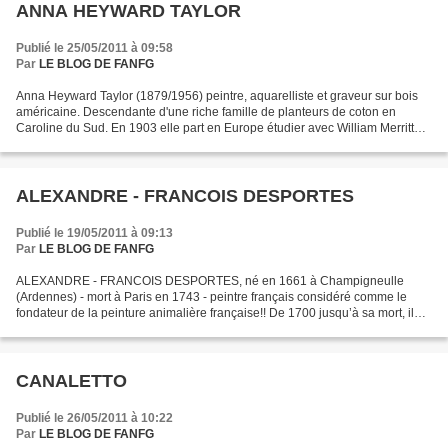
ANNA HEYWARD TAYLOR
Publié le 25/05/2011 à 09:58
Par
LE BLOG DE FANFG
Anna Heyward Taylor (1879/1956) peintre, aquarelliste et graveur sur bois
américaine. Descendante d'une riche famille de planteurs de coton en
Caroline du Sud. En 1903 elle part en Europe étudier avec William Merritt
Chase. Au Japon elle étudie la gravure...
ALEXANDRE - FRANCOIS DESPORTES
Publié le 19/05/2011 à 09:13
Par
LE BLOG DE FANFG
ALEXANDRE - FRANCOIS DESPORTES, né en 1661 à Champigneulle
(Ardennes) - mort à Paris en 1743 - peintre français considéré comme le
fondateur de la peinture animalière française!! De 1700 jusqu’à sa mort, il
exécute de très nombreux tableaux pour orner...
CANALETTO
Publié le 26/05/2011 à 10:22
Par
LE BLOG DE FANFG