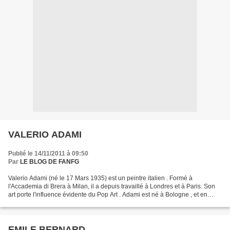
VALERIO ADAMI
Publié le 14/11/2011 à 09:50
Par
LE BLOG DE FANFG
Valerio Adami (né le 17 Mars 1935) est un peintre italien . Formé à
l'Accademia di Brera à Milan, il a depuis travaillé à Londres et à Paris. Son
art porte l'influence évidente du Pop Art . Adami est né à Bologne , et en
1945 il étudiait la peinture de...
EMILE BERNARD