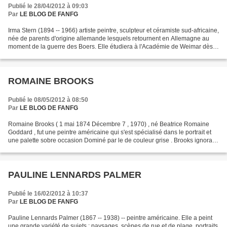
Publié le 28/04/2012 à 09:03
Par
LE BLOG DE FANFG
Irma Stern (1894 -- 1966) artiste peintre, sculpteur et céramiste sud-africaine,
née de parents d'origine allemande lesquels retournent en Allemagne au
moment de la guerre des Boers. Elle étudiera à l'Académie de Weimar dès
1913, puis sera associée à...
ROMAINE BROOKS
Publié le 08/05/2012 à 08:50
Par
LE BLOG DE FANFG
Romaine Brooks ( 1 mai 1874 Décembre 7 , 1970) , né Beatrice Romaine
Goddard , fut une peintre américaine qui s'est spécialisé dans le portrait et
une palette sobre occasion Dominé par le de couleur grise . Brooks ignora le
cubisme et le fauvisme artistique...
PAULINE LENNARDS PALMER
Publié le 16/02/2012 à 10:37
Par
LE BLOG DE FANFG
Pauline Lennards Palmer (1867 -- 1938) -- peintre américaine. Elle a peint
une grande variété de sujets : paysages, scènes de rue et de plage, portraits