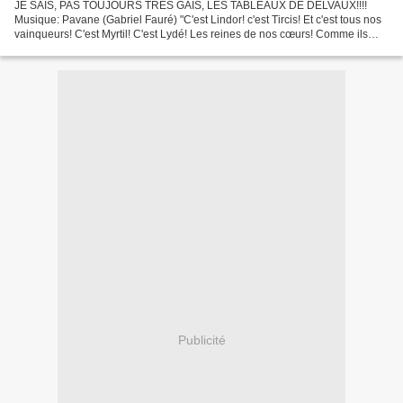
JE SAIS, PAS TOUJOURS TRES GAIS, LES TABLEAUX DE DELVAUX!!!!
Musique: Pavane (Gabriel Fauré) "C'est Lindor! c'est Tircis! Et c'est tous nos
vainqueurs! C'est Myrtil! C'est Lydé! Les reines de nos cœurs! Comme ils
sont provocants! Comme ils sont fiers...
Publicité