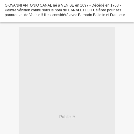
GIOVANNI ANTONIO CANAL né à VENISE en 1697 - Décédé en 1768 -
Peintre vénitien connu sous le nom de CANALETTO!!! Célèbre pour ses
panaromas de Venise!!! Il est considéré avec Bernado Bellotto et Francesco
Guardi comme le représentant le plus significatif...
Publicité