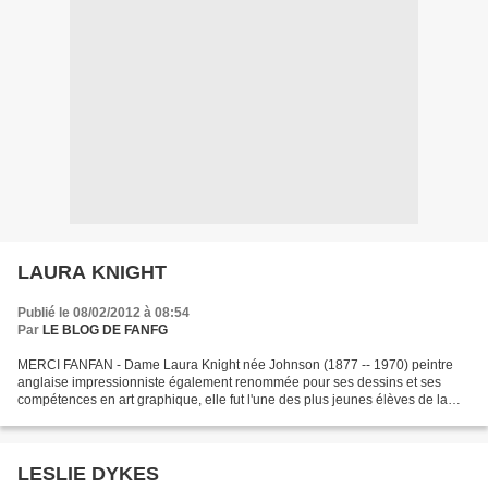
LAURA KNIGHT
Publié le 08/02/2012 à 08:54
Par
LE BLOG DE FANFG
MERCI FANFAN - Dame Laura Knight née Johnson (1877 -- 1970) peintre
anglaise impressionniste également renommée pour ses dessins et ses
compétences en art graphique, elle fut l'une des plus jeunes élèves de la
School of Art Nottingham : elle avait 13...
LESLIE DYKES