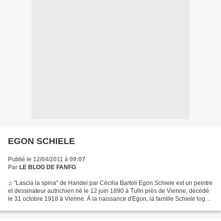
EGON SCHIELE
Publié le 12/04/2011 à 09:07
Par
LE BLOG DE FANFG
♫ "Lascia la spina" de Handel par Cécilia Bartoli Egon Schiele est un peintre
et dessinateur autrichien né le 12 juin 1890 à Tulln près de Vienne, décédé
le 31 octobre 1918 à Vienne. À la naissance d'Egon, la famille Schiele loge
dans un immeuble situé...