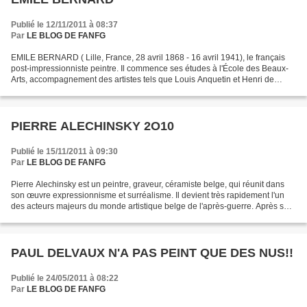
Publié le 12/11/2011 à 08:37
Par
LE BLOG DE FANFG
EMILE BERNARD ( Lille, France, 28 avril 1868 - 16 avril 1941), le français
post-impressionniste peintre. Il commence ses études à l'École des Beaux-
Arts, accompagnement des artistes tels que Louis Anquetin et Henri de
Toulouse-Lautrec. Il a rejoint l'atelier...
PIERRE ALECHINSKY 2O10
Publié le 15/11/2011 à 09:30
Par
LE BLOG DE FANFG
Pierre Alechinsky est un peintre, graveur, céramiste belge, qui réunit dans
son œuvre expressionnisme et surréalisme. Il devient très rapidement l'un
des acteurs majeurs du monde artistique belge de l'après-guerre. Après sa
rencontre avec le poète Christian...
PAUL DELVAUX N'A PAS PEINT QUE DES NUS!!
Publié le 24/05/2011 à 08:22
Par
LE BLOG DE FANFG