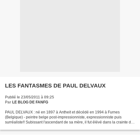
LES FANTASMES DE PAUL DELVAUX
Publié le 23/05/2011 à 09:25
Par
LE BLOG DE FANFG
PAUL DELVAUX : né en 1897 à Antheit et décédé en 1994 à Furnes
(Belgique) - peintre belge post-impressionniste, expressionniste puis
surréaliste!! Subissant l'ascendant de sa mère, il fut élévé dans la crainte du
monde feminin:! C'est en découvrant un...