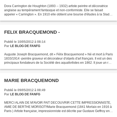
Dora Carrington de Houghton (1893 -- 1932) artiste peintre et décoratrice
anglaise au tempérament fantasque et non-conformiste. Elle se faisait
appeler « Carrington ». En 1910 elle obtient une bourse d'études à la Slade
School of Art de Londres. Elle...
FELIX BRACQUEMOND -
Publié le 10/05/2012 à 08:14
Par
LE BLOG DE FANFG
Auguste Joseph Bracquemond, dit « Félix Bracquemond » Né et mort à Paris
1833/1914 -peintre graveur et décorateur d'objets d'art français. Il est un des
principaux fondateurs de la Société des aquafortistes en 1862. Il joue un rôle
essentiel dans le renouveau...
MARIE BRACQUEMOND
Publié le 09/05/2012 à 08:49
Par
LE BLOG DE FANFG
MERCI ALAIN DE M'AVOIR FAIT DECOUVRIR CETTE IMPRESSIONNISTE,
AMIE DE BERTHE MORISOT!!Marie Bracquemond (1841 Morlaix en 1916 à
Paris ) Artiste française, impressionniste est décrite par Gustave Geffroy en
1894 comme l'une des " Trois grandes dames le...