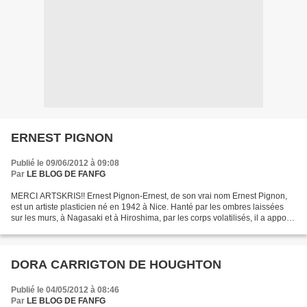
ERNEST PIGNON
Publié le 09/06/2012 à 09:08
Par
LE BLOG DE FANFG
MERCI ARTSKRIS!! Ernest Pignon-Ernest, de son vrai nom Ernest Pignon,
est un artiste plasticien né en 1942 à Nice. Hanté par les ombres laissées
sur les murs, à Nagasaki et à Hiroshima, par les corps volatilisés, il a apposé
des images peintes, dessinées,...
DORA CARRIGTON DE HOUGHTON
Publié le 04/05/2012 à 08:46
Par
LE BLOG DE FANFG