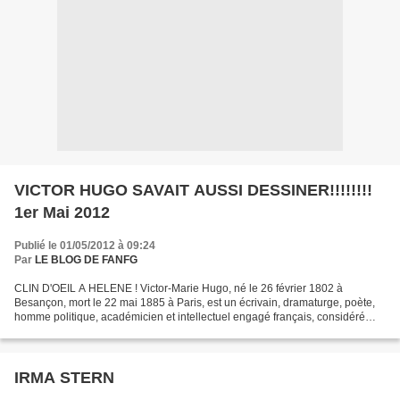
VICTOR HUGO SAVAIT AUSSI DESSINER!!!!!!!!
1er Mai 2012
Publié le 01/05/2012 à 09:24
Par
LE BLOG DE FANFG
CLIN D'OEIL A HELENE ! Victor-Marie Hugo, né le 26 février 1802 à
Besançon, mort le 22 mai 1885 à Paris, est un écrivain, dramaturge, poète,
homme politique, académicien et intellectuel engagé français, considéré
comme l'un des plus importants . écrivains...
IRMA STERN