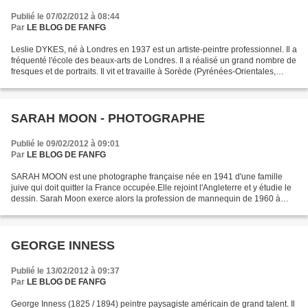
Publié le 07/02/2012 à 08:44
Par
LE BLOG DE FANFG
Leslie DYKES, né à Londres en 1937 est un artiste-peintre professionnel. Il a
fréquenté l'école des beaux-arts de Londres. Il a réalisé un grand nombre de
fresques et de portraits. Il vit et travaille à Sorède (Pyrénées-Orientales,
France) depuis 1984....
SARAH MOON - PHOTOGRAPHE
Publié le 09/02/2012 à 09:01
Par
LE BLOG DE FANFG
SARAH MOON est une photographe française née en 1941 d'une famille
juive qui doit quitter la France occupée.Elle rejoint l'Angleterre et y étudie le
dessin. Sarah Moon exerce alors la profession de mannequin de 1960 à
1966, et se tourne vers la photographie...
GEORGE INNESS
Publié le 13/02/2012 à 09:37
Par
LE BLOG DE FANFG
George Inness (1825 / 1894) peintre paysagiste américain de grand talent. Il