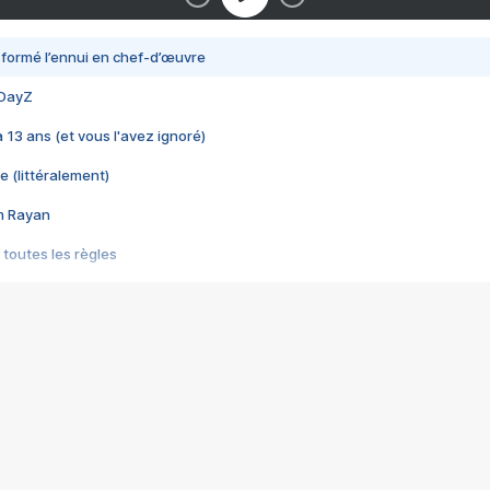
nsformé l’ennui en chef-d’œuvre
 DayZ
 a 13 ans (et vous l'avez ignoré)
e (littéralement)
im Rayan
 toutes les règles
s les jeux vidéo
us choquant de Rockstar ? - Le scandale BULLY
e plus moche de Steam
du RÊVE tourne au CAUCHEMAR
pendant 8 heures