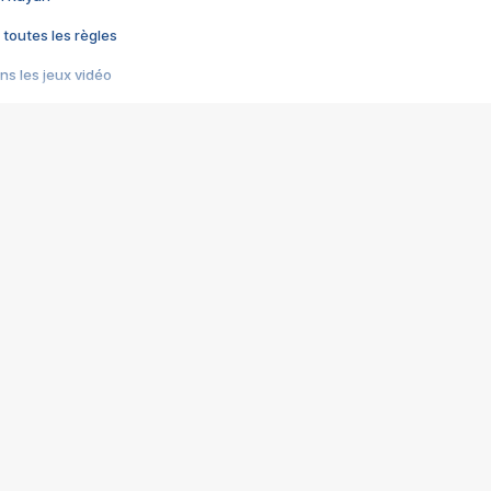
 toutes les règles
s les jeux vidéo
us choquant de Rockstar ? - Le scandale BULLY
e plus moche de Steam
du RÊVE tourne au CAUCHEMAR
pendant 8 heures
it… à tort
umiliés par un jeu vidéo
ire - Final Fantasy 8
ti un empire - Age of Empires
story DOFUS
tard, il crée l'un des pires jeux de tous les temps, MindsEye.