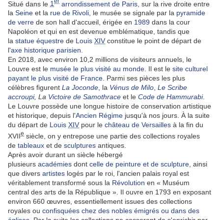
er
Situé dans le
1
arrondissement de Paris
, sur la rive droite entre
la
Seine
et la
rue de Rivoli
, le musée se signale par la
pyramide
de verre
de son hall d'accueil, érigée en
1989
dans la cour
Napoléon et qui en est devenue emblématique, tandis que
la
statue équestre
de
Louis
XIV
constitue le point de départ de
l'
axe historique parisien
.
En 2018, avec environ 10,2 millions de visiteurs annuels, le
Louvre est le
musée le plus visité au monde
. Il est le
site culturel
payant le plus visité de France
. Parmi ses pièces les plus
célèbres figurent
La Joconde
, la
Vénus de Milo
,
Le Scribe
accroupi
, La
Victoire de Samothrace
et le
Code de Hammurabi
.
Le Louvre possède une longue histoire de conservation artistique
et historique, depuis l'
Ancien Régime
jusqu'à nos jours. À la suite
du départ de
Louis
XIV
pour le
château de Versailles
à la fin du
e
XVII
siècle, on y entrepose une partie des collections royales
de
tableaux
et de
sculptures
antiques.
Après avoir durant un siècle hébergé
plusieurs
académies
dont
celle de peinture et de sculpture
, ainsi
que divers
artistes
logés par le roi, l'ancien palais royal est
véritablement transformé sous la
Révolution
en « Muséum
central des arts de la République ». Il ouvre en 1793 en exposant
environ 660 œuvres, essentiellement issues des collections
royales ou
confisquées chez des nobles émigrés ou dans des
églises
. Par la suite les collections ne cesseront de s'enrichir par