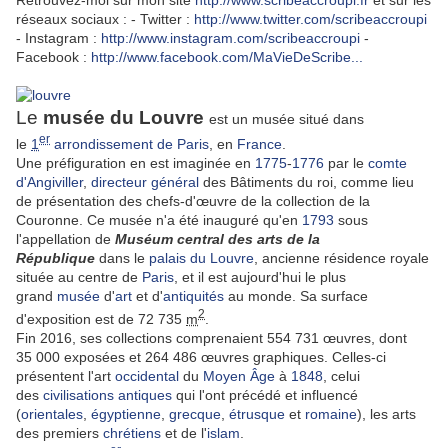
Retrouvez-moi sur mon site
http://www.scribeaccroupi.fr
et sur les
réseaux sociaux : - Twitter :
http://www.twitter.com/scribeaccroupi
- Instagram :
http://www.instagram.com/scribeaccroupi
-
Facebook :
http://www.facebook.com/MaVieDeScribe...
Le
musée du Louvre
est un musée situé dans
er
le
1
arrondissement de Paris
, en
France
.
Une préfiguration en est imaginée en
1775
-
1776
par le
comte
d'Angiviller
,
directeur général
des Bâtiments du roi, comme lieu
de présentation des chefs-d'œuvre de la collection de la
Couronne. Ce musée n'a été inauguré qu'en
1793
sous
l'appellation de
Muséum central des arts de la
République
dans le
palais du Louvre
, ancienne résidence royale
située au centre de
Paris
, et il est aujourd'hui le plus
grand
musée
d'
art
et d'
antiquités
au monde. Sa surface
2
d'exposition est de 72 735
m
.
Fin 2016, ses collections comprenaient 554 731 œuvres, dont
35 000 exposées et 264 486 œuvres graphiques. Celles-ci
présentent l'art
occidental
du
Moyen Âge
à
1848
, celui
des
civilisations antiques
qui l'ont précédé et influencé
(
orientales
,
égyptienne
,
grecque
,
étrusque
et
romaine
), les arts
des premiers
chrétiens
et de l'
islam
.