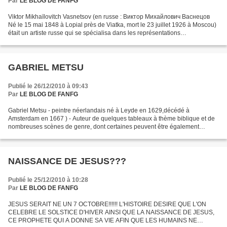
Par
LE BLOG DE FANFG
Viktor Mikhaïlovitch Vasnetsov (en russe : Виктор Михайлович Васнецов
Né le 15 mai 1848 à Lopial près de Viatka, mort le 23 juillet 1926 à Moscou)
était un artiste russe qui se spécialisa dans les représentations
mythologiques et historiques. Il est considéré...
GABRIEL METSU
Publié le 26/12/2010 à 09:43
Par
LE BLOG DE FANFG
Gabriel Metsu - peintre néerlandais né à Leyde en 1629,décédé à
Amsterdam en 1667 ) - Auteur de quelques tableaux à thème biblique et de
nombreuses scènes de genre, dont certaines peuvent être également
regardées comme des portraits. Évoluant au gré d'influences...
NAISSANCE DE JESUS???
Publié le 25/12/2010 à 10:28
Par
LE BLOG DE FANFG
JESUS SERAIT NE UN 7 OCTOBRE!!!!!! L'HISTOIRE DESIRE QUE L'ON
CELEBRE LE SOLSTICE D'HIVER AINSI QUE LA NAISSANCE DE JESUS,
CE PROPHETE QUI A DONNE SA VIE AFIN QUE LES HUMAINS NE