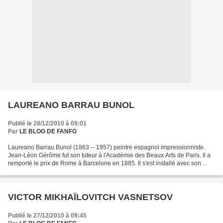
LAUREANO BARRAU BUNOL
Publié le 28/12/2010 à 09:01
Par
LE BLOG DE FANFG
Laureano Barrau Bunol (1863 -- 1957) peintre espagnol impressionniste.
Jean-Léon Gérôme fut son tuteur à l'Académie des Beaux Arts de Paris. Il a
remporté le prix de Rome à Barcelone en 1885. Il s'est installé avec son
épouse sur l'île d'Ibiza où il a...
VICTOR MIKHAÏLOVITCH VASNETSOV
Publié le 27/12/2010 à 09:45