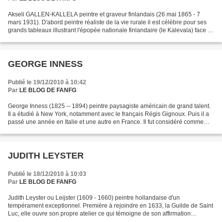
Akseli GALLEN-KALLELA peintre et graveur finlandais (26 mai 1865 - 7
mars 1931). D'abord peintre réaliste de la vie rurale il est célèbre pour ses
grands tableaux illustrant l'épopée nationale finlandaire (le Kalevala) face à
l'occupant suédois et à la...
GEORGE INNESS
Publié le 19/12/2010 à 10:42
Par
LE BLOG DE FANFG
George Inness (1825 -- 1894) peintre paysagiste américain de grand talent.
Il a étudié à New York, notamment avec le français Régis Gignoux. Puis il a
passé une année en Italie et une autre en France. Il fut considéré comme
l'un des plus grands paysagistes...
JUDITH LEYSTER
Publié le 18/12/2010 à 10:03
Par
LE BLOG DE FANFG
Judith Leyster ou Leijster (1609 - 1660) peintre hollandaise d'un
tempérament exceptionnel. Première à rejoindre en 1633, la Guilde de Saint
Luc, elle ouvre son propre atelier ce qui témoigne de son affirmation
identitaire. Elle a innové dans le domaine...