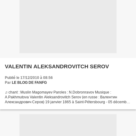
VALENTIN ALEKSANDROVITCH SEROV
Publié le 17/12/2010 à 08:56
Par
LE BLOG DE FANFG
♫ chant : Muslin Magomayev Paroles : N.Dobronravov Musique :
A.Pakhmutova Valentin Aleksandrovitch Serov (en russe : Валентин
Александрович Серов) 19 janvier 1865 à Saint-Pétersbourg - 05 décembre
1911 à Moscou) est un peintre russe. Valentin Serov est...