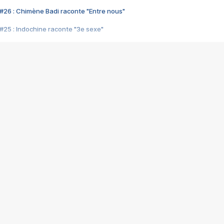
#26 : Chimène Badi raconte "Entre nous"
#25 : Indochine raconte "3e sexe"
#24 : Zaho raconte "C'est chelou"
#23 : Patrick Bruel raconte "Au café des délices"
#22 : Kyo raconte "Le chemin"
#21 : Nolwenn Leroy raconte "Cassé"
#20 : Patrick Hernandez raconte "Born to be alive"
#19 : Lorie raconte "Près de moi"
#18 : Michael Jones raconte "A nos actes manqués" (avec Jean-Jacque
#17 : Khaled raconte "Aïcha"
#16 : Corneille raconte "Parce qu'on vient de loin"
#15 : Indochine raconte "L'aventurier"