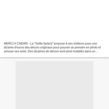
MERCI A CNEWS - La "Selfie factory" propose à ses visiteurs pour une
dizaine d'euros des décors originaux pour pouvoir se prendre en photo et
amuser ses amis. Des dizaines de décors sont ainsi installés dans un
entrepôt, et les visiteurs peuvent se promener...