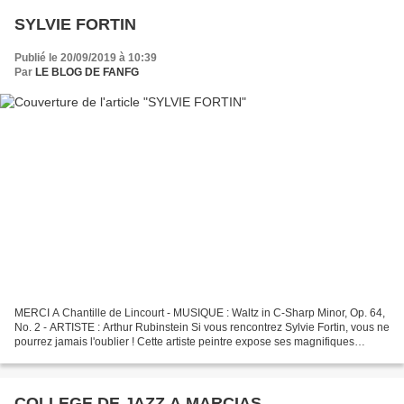
SYLVIE FORTIN
Publié le 20/09/2019 à 10:39
Par
LE BLOG DE FANFG
MERCI A Chantille de Lincourt - MUSIQUE : Waltz in C-Sharp Minor, Op. 64,
No. 2 - ARTISTE : Arthur Rubinstein Si vous rencontrez Sylvie Fortin, vous ne
pourrez jamais l'oublier ! Cette artiste peintre expose ses magnifiques
oeuvres dans sa galerie de...
COLLEGE DE JAZZ A MARCIAS