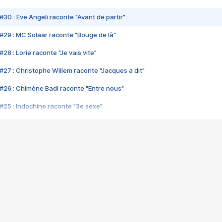
#30 : Eve Angeli raconte "Avant de partir"
#29 : MC Solaar raconte "Bouge de là"
28 : Lorie raconte "Je vais vite"
#27 : Christophe Willem raconte "Jacques a dit"
#26 : Chimène Badi raconte "Entre nous"
#25 : Indochine raconte "3e sexe"
#24 : Zaho raconte "C'est chelou"
#23 : Patrick Bruel raconte "Au café des délices"
#22 : Kyo raconte "Le chemin"
#21 : Nolwenn Leroy raconte "Cassé"
#20 : Patrick Hernandez raconte "Born to be alive"
#19 : Lorie raconte "Près de moi"