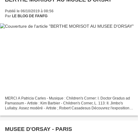
Publié le 06/10/2019 à 08:56
Par
LE BLOG DE FANFG
MERCI A Patricia Carles - Musique : Children's Corner: I. Doctor Gradus ad
Parnassum - Artiste : Kim Barbier - Children's Corner, L. 113: II. Jimbo's
Lullaby. Assez modéré - Artiste ; Robert Casadesus Découvrez l'exposition
"Berthe Morisot, femme impressionniste...
MUSEE D'ORSAY - PARIS