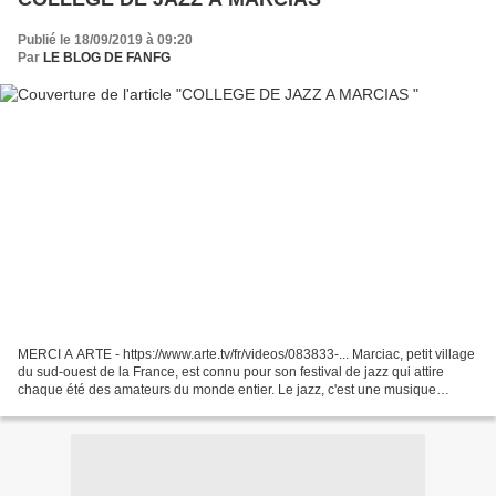
Publié le 18/09/2019 à 09:20
Par
LE BLOG DE FANFG
MERCI A ARTE - https://www.arte.tv/fr/videos/083833-... Marciac, petit village
du sud-ouest de la France, est connu pour son festival de jazz qui attire
chaque été des amateurs du monde entier. Le jazz, c'est une musique
originaire du Sud des Etats-Unis,...