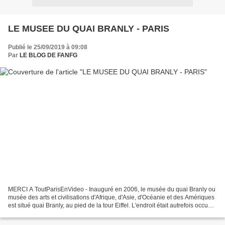
LE MUSEE DU QUAI BRANLY - PARIS
Publié le 25/09/2019 à 09:08
Par
LE BLOG DE FANFG
MERCI A ToutParisEnVideo - Inauguré en 2006, le musée du quai Branly ou
musée des arts et civilisations d'Afrique, d'Asie, d'Océanie et des Amériques
est situé quai Branly, au pied de la tour Eiffel. L'endroit était autrefois occupé
par le ministère du...