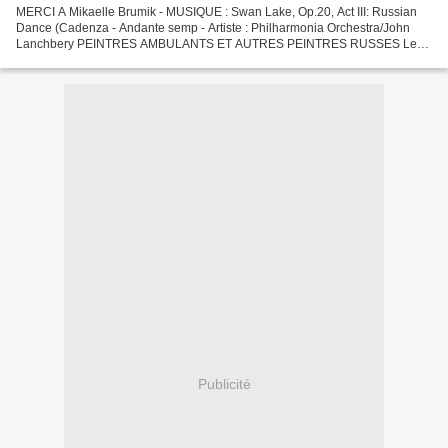
MERCI A Mikaelle Brumik - MUSIQUE : Swan Lake, Op.20, Act III: Russian
Dance (Cadenza - Andante semp - Artiste : Philharmonia Orchestra/John
Lanchbery PEINTRES AMBULANTS ET AUTRES PEINTRES RUSSES Les
Ambulants ou Itinérants est le terme donné au mouvement...
Publicité