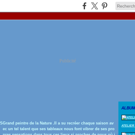
Publicité
ALBUM
Grand peintre de la Nature .Il a su recréer chaque saison av
ATELIER
ec un tel talent que ses tableaux nous font vibrer de ses pro
pres sensations dans tous ces lieux si proches de nous où i