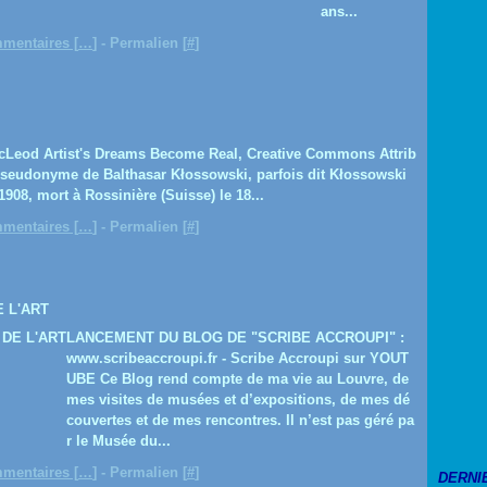
ans...
mentaires [
…
]
- Permalien [
#
]
cLeod Artist's Dreams Become Real, Creative Commons Attrib
 pseudonyme de Balthasar Kłossowski, parfois dit Kłossowski
 1908, mort à Rossinière (Suisse) le 18...
mentaires [
…
]
- Permalien [
#
]
E L'ART
LANCEMENT DU BLOG DE "SCRIBE ACCROUPI" :
www.scribeaccroupi.fr - Scribe Accroupi sur YOUT
UBE Ce Blog rend compte de ma vie au Louvre, de
mes visites de musées et d’expositions, de mes dé
couvertes et de mes rencontres. Il n’est pas géré pa
r le Musée du...
mentaires [
…
]
- Permalien [
#
]
DERNI