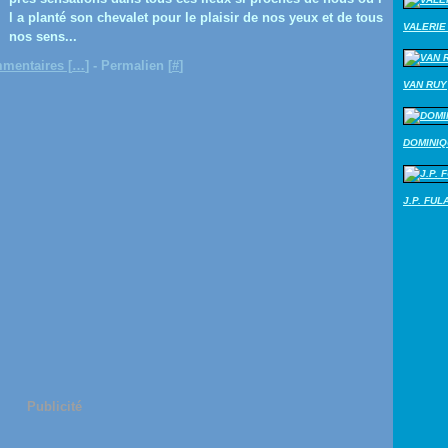
l a planté son chevalet pour le plaisir de nos yeux et de tous
VALERIE 
nos sens...
mentaires [
…
]
- Permalien [
#
]
VAN RUY
DOMINI
J.P. FUL
Publicité