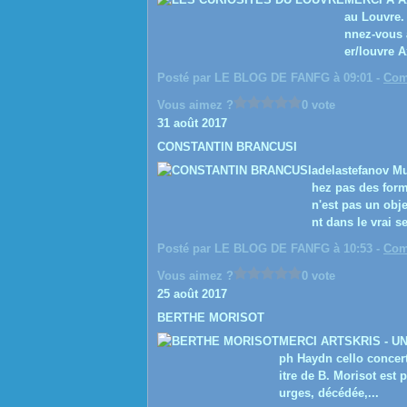
au Louvre. 
nnez-vous 
er/louvre A
Posté par LE BLOG DE FANFG à 09:01 -
Com
Vous aimez ?
0 vote
31 août 2017
CONSTANTIN BRANCUSI
adelastefanov 
hez pas des form
n'est pas un obje
nt dans le vrai s
Posté par LE BLOG DE FANFG à 10:53 -
Com
Vous aimez ?
0 vote
25 août 2017
BERTHE MORISOT
MERCI ARTSKRIS - UN
ph Haydn cello concert
itre de B. Morisot est 
urges, décédée,...