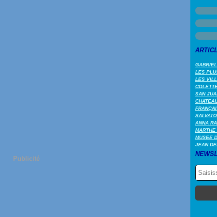
ARTIC
GABRIEL
LES PLU
LES VIL
COLETTE 
SAN JUA
CHATEAU
FRANÇAI
SALVATO
ANNA RA
MARTHE 
MUSEE 
JEAN DE
NEWSL
Publicité