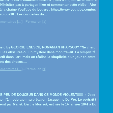
N'hésitez pas à partager, liker et commenter cette vidéo ! Abo
à la chaîne YouTube du Louvre : https://www.youtube.com/us
xolot #10 : Les curiosités du...
mentaires [
…
]
- Permalien [
#
]
Music by GEORGE ENESCU, ROMANIAN RHAPSODY "Ne cherc
ules obscures ou un mystère dans mon travail. La simplicité
ctif dans l'art, mais on réalise la simplicité d'un jour en entra
ens des choses....
mentaires [
…
]
- Permalien [
#
]
E PEU DE DOUCEUR DANS CE MONDE VIOLENT!!!!!! ♫ Jose
o n°1 moderato interprétation Jacqueline Du Pré. Le portrait t
peint par Manet. Berthe Morisot, est née le 14 janvier 1841 à Bo