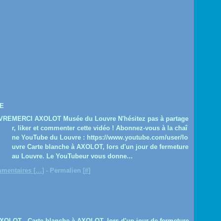
E
MERCI AXOLOT Musée du Louvre N'hésitez pas à partage
r, liker et commenter cette vidéo ! Abonnez-vous à la chaî
ne YouTube du Louvre : https://www.youtube.com/user/lo
uvre Carte blanche à AXOLOT, lors d'un jour de fermeture
au Louvre. Le YouTubeur vous donne...
mentaires [
…
]
- Permalien [
#
]
OLOT - Carte blanche à AXOLOT, lors d'un jour de fermeture