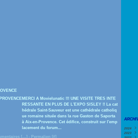
ROVENCE
MERCI A Movielunatic !!! UNE VISITE TRES INTE
RESSANTE EN PLUS DE L'EXPO SISLEY !! La cat
hédrale Saint-Sauveur est une cathédrale catholiq
ue romaine située dans la rue Gaston de Saporta
ARCHI
à Aix-en-Provence. Cet édifice, construit sur l'emp
lacement du forum...
2024
2023
Févri
mentaires [
…
]
- Permalien [
#
]
2022
Janv
Déce