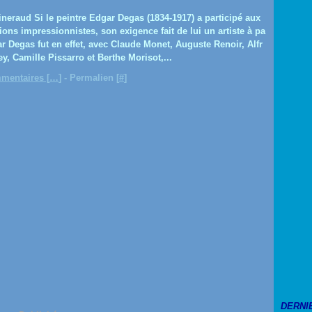
neraud Si le peintre Edgar Degas (1834-1917) a participé aux
ions impressionnistes, son exigence fait de lui un artiste à pa
ar Degas fut en effet, avec Claude Monet, Auguste Renoir, Alfr
ey, Camille Pissarro et Berthe Morisot,...
mentaires [
…
]
- Permalien [
#
]
DERNI