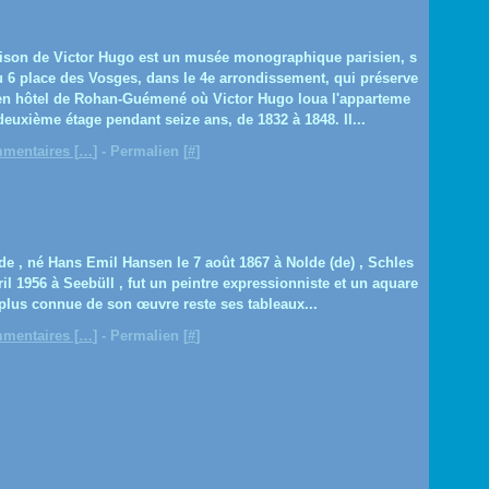
ison de Victor Hugo est un musée monographique parisien, s
u 6 place des Vosges, dans le 4e arrondissement, qui préserve
ien hôtel de Rohan-Guémené où Victor Hugo loua l'apparteme
deuxième étage pendant seize ans, de 1832 à 1848. Il...
mentaires [
…
]
- Permalien [
#
]
 , né Hans Emil Hansen le 7 août 1867 à Nolde (de) , Schles
ril 1956 à Seebüll , fut un peintre expressionniste et un aquare
a plus connue de son œuvre reste ses tableaux...
mentaires [
…
]
- Permalien [
#
]