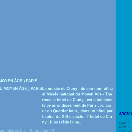
MOYEN ÂGE ) PARIS
Le musée de Cluny , de son nom offici
el Musée national du Moyen Âge - The
rmes et hôtel de Cluny , est situé dans
le 5e arrondissement de Paris , au cœ
ur du Quartier latin , dans un hôtel par
ARCHI
ticulier du XIII e siècle : l' hôtel de Clu
ny . Il possède l'une...
2024
2023
Févri
mentaires [
…
]
- Permalien [
#
]
2022
Janv
Déce