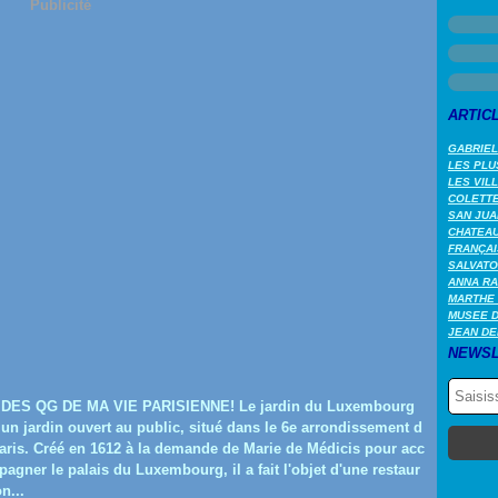
Publicité
ARTIC
GABRIEL
LES PLU
LES VIL
COLETTE 
SAN JUA
CHATEAU
FRANÇAI
SALVATO
ANNA RA
MARTHE 
MUSEE 
JEAN DE
NEWSL
 DES QG DE MA VIE PARISIENNE! Le jardin du Luxembourg
 un jardin ouvert au public, situé dans le 6e arrondissement d
aris. Créé en 1612 à la demande de Marie de Médicis pour acc
agner le palais du Luxembourg, il a fait l'objet d'une restaur
on...