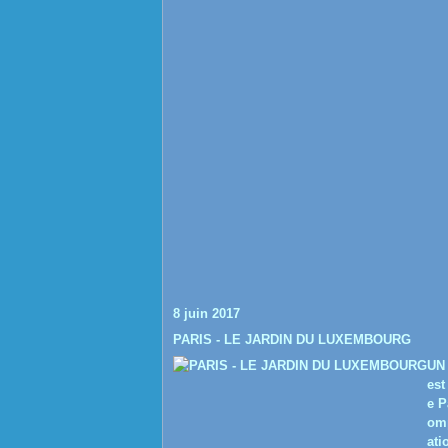
8 juin 2017
PARIS - LE JARDIN DU LUXEMBOURG
UN
est
e P
omp
ati