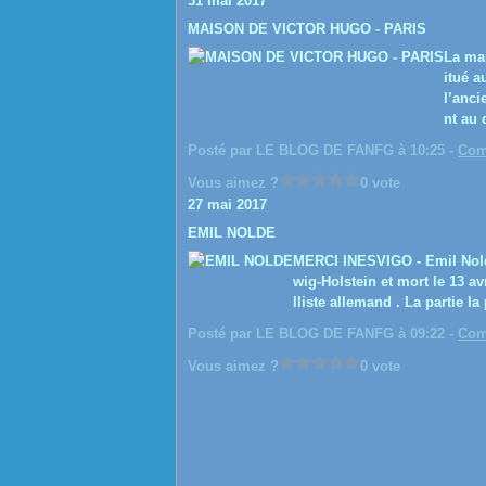
31 mai 2017
MAISON DE VICTOR HUGO - PARIS
La ma
itué a
l’anc
nt au 
Posté par LE BLOG DE FANFG à 10:25 -
Com
Vous aimez ?
0 vote
27 mai 2017
EMIL NOLDE
MERCI INESVIGO - Emil Nolde
wig-Holstein et mort le 13 av
lliste allemand . La partie l
Posté par LE BLOG DE FANFG à 09:22 -
Com
Vous aimez ?
0 vote