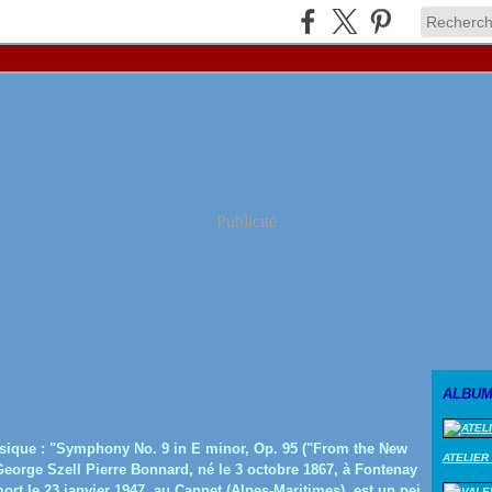
Publicité
ALBUM
que : "Symphony No. 9 in E minor, Op. 95 ("From the New
ATELIER
 George Szell Pierre Bonnard, né le 3 octobre 1867, à Fontenay
ort le 23 janvier 1947, au Cannet (Alpes-Maritimes), est un pei