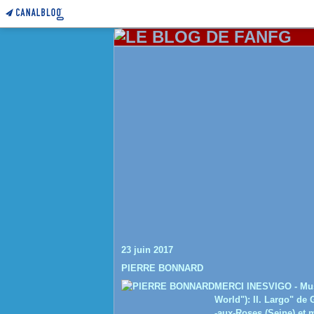
23 juin 2017
PIERRE BONNARD
MERCI INESVIGO - Musi
World"): II. Largo" de
-aux-Roses (Seine) et m