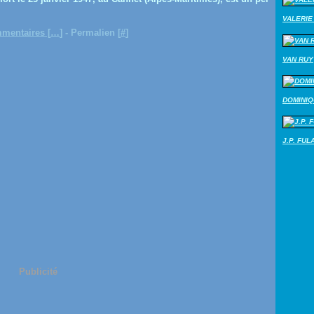
VALERIE 
mentaires [
…
]
- Permalien [
#
]
VAN RUY
DOMINI
J.P. FUL
Publicité