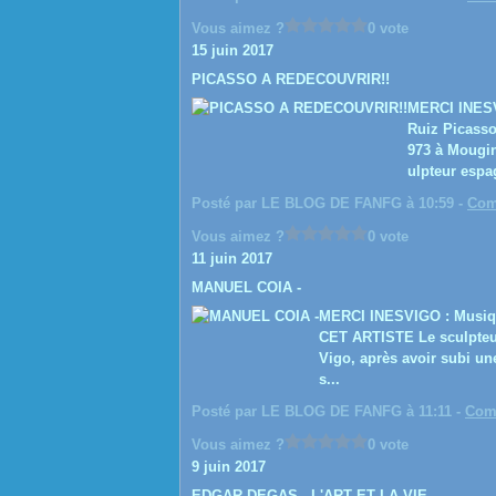
Vous aimez ?
0 vote
15 juin 2017
PICASSO A REDECOUVRIR!!
MERCI INESV
Ruiz Picasso,
973 à Mougin
ulpteur espag
Posté par LE BLOG DE FANFG à 10:59 -
Com
Vous aimez ?
0 vote
11 juin 2017
MANUEL COIA -
MERCI INESVIGO : Musiqu
CET ARTISTE Le sculpteur 
Vigo, après avoir subi un
s...
Posté par LE BLOG DE FANFG à 11:11 -
Comm
Vous aimez ?
0 vote
9 juin 2017
EDGAR DEGAS - L'ART ET LA VIE