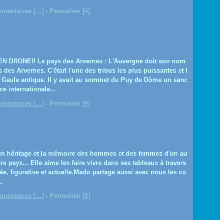
mentaires [
…
]
- Permalien [
#
]
 DRONE!! Le pays des Arvernes : L'Auvergne doit son nom
 des Arvernes. C'était l'une des tribus les plus puissantes et l
e Gaule antique. Il y avait au sommet du Puy de Dôme un sanc
ce internationale...
mentaires [
…
]
- Permalien [
#
]
 en héritage et la mémoire des hommes et des femmes d'un au
re pays... Elle aime les faire vivre dans ses tableaux à travers
ée, figurative et actuelle.Mado partage aussi avec nous les co
..
mentaires [
…
]
- Permalien [
#
]