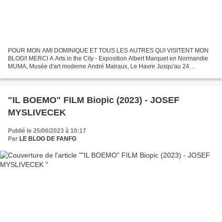
POUR MON AMI DOMINIQUE ET TOUS LES AUTRES QUI VISITENT MON
BLOG!! MERCI A Arts in the City - Exposition Albert Marquet en Normandie
MUMA, Musée d'art moderne André Malraux, Le Havre Jusqu'au 24
septembre 2023 Lire notre article ici : https://www.arts-in-the-city.com/2023...
"IL BOEMO" FILM Biopic (2023) - JOSEF
MYSLIVECEK
Publié le 25/06/2023 à 10:17
Par
LE BLOG DE FANFG