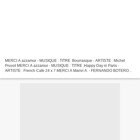
MERCI A azzamur - MUSIQUE : TITRE :Bourrasque - ARTISTE : Michel
Pruvot MERCI A azzamur - MUSIQUE : TITRE :Happy Day in Paris -
ARTISTE : French Cafe 24 x 7 MERCI A Mariví A. - FERNANDO BOTERO
SCULPTEUR : MUSIQUE : James Last - This Is My Song Fernando...