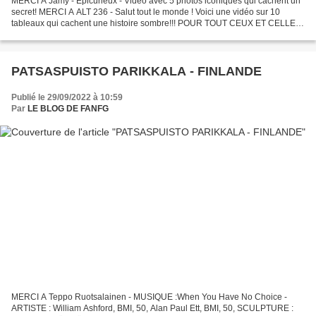
MERCI A Jamy - Epicurieux - Vidéo avec 5 photos iconiques qui cachent un
secret! MERCI A ALT 236 - Salut tout le monde ! Voici une vidéo sur 10
tableaux qui cachent une histoire sombre!!! POUR TOUT CEUX ET CELLES
QUI AIMENT EN SAVOIR UN PEU PLUS SUR DES...
PATSASPUISTO PARIKKALA - FINLANDE
Publié le 29/09/2022 à 10:59
Par
LE BLOG DE FANFG
MERCI A Teppo Ruotsalainen - MUSIQUE :When You Have No Choice -
ARTISTE : William Ashford, BMI, 50, Alan Paul Ett, BMI, 50, SCULPTURE :