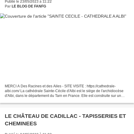
Publié le 23/05/2023 à 11:22
Par
LE BLOG DE FANFG
MERCI A Des Racines et des Ailes - SITE VISITE : https://cathedrale-
albi.com/ La cathédrale Sainte-Cécile d'Albi est le siège de l'archidiocèse
d'Albi, dans le département du Tarn en France. Elle est construite sur un
piton rocheux qui domine le Tarn....
LE CHÂTEAU DE CADILLAC - TAPISSERIES ET
CHEMINEES