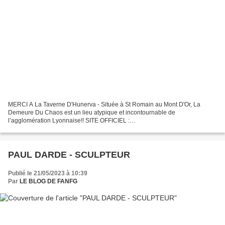
MERCI A La Taverne D'Hunerva - Située à St Romain au Mont D'Or, La
Demeure Du Chaos est un lieu atypique et incontournable de
l’agglomération Lyonnaise!! SITE OFFICIEL :
https://www.demeureduchaos.com/ La Demeure du Chaos (parfois abrégé
DDC) est un ancien...
PAUL DARDE - SCULPTEUR
Publié le 21/05/2023 à 10:39
Par
LE BLOG DE FANFG