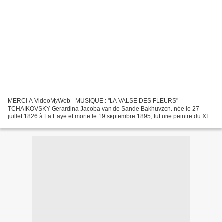
MERCI A VideoMyWeb - MUSIQUE : "LA VALSE DES FLEURS"
TCHAIKOVSKY Gerardina Jacoba van de Sande Bakhuyzen, née le 27
juillet 1826 à La Haye et morte le 19 septembre 1895, fut une peintre du XIX
e siècle. GERARDINA JACOBA Elle naît le 27 juillet 1826 à...