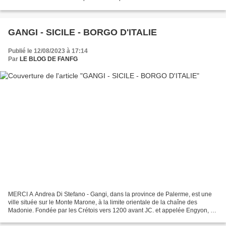
Demetre Chiparus, 'Mobilier pour salle de billard'...
GANGI - SICILE - BORGO D'ITALIE
Publié le 12/08/2023 à 17:14
Par
LE BLOG DE FANFG
MERCI A Andrea Di Stefano - Gangi, dans la province de Palerme, est une
ville située sur le Monte Marone, à la limite orientale de la chaîne des
Madonie. Fondée par les Crétois vers 1200 avant JC. et appelée Engyon, au
Moyen Âge la ville, après une destruction...