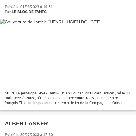
Publié le 01/08/2023 à 10:51
Par
LE BLOG DE FANFG
MERCI A penelope1954 - Henri-Lucien Doucet , dit Lucien Doucet , né le 23
août 1856 à Paris , où il est mort le 30 décembre 1895 , fut un peintre
français Fils d'un inspecteur du chemin de fer de la Compagnie d'Orléans,
Lucien Doucet étudie à l'École...
ALBERT ANKER
Publié le 20/07/2023 à 17:20