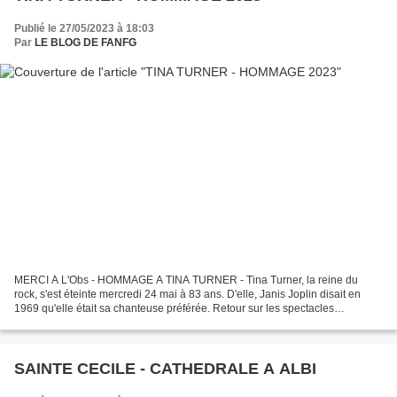
Publié le 27/05/2023 à 18:03
Par
LE BLOG DE FANFG
MERCI A L'Obs - HOMMAGE A TINA TURNER - Tina Turner, la reine du
rock, s'est éteinte mercredi 24 mai à 83 ans. D'elle, Janis Joplin disait en
1969 qu'elle était sa chanteuse préférée. Retour sur les spectacles
incroyables et les tubes inoubliables d'une...
SAINTE CECILE - CATHEDRALE A ALBI