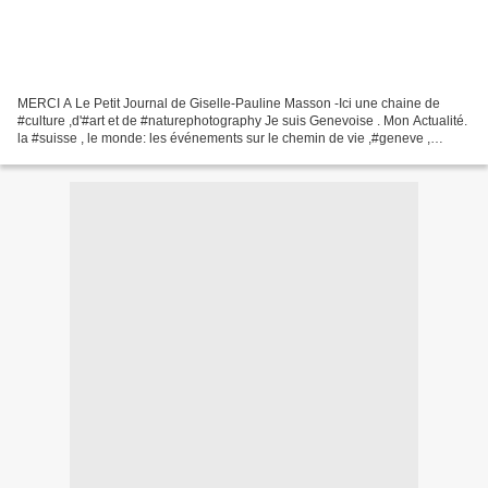
MERCI A Le Petit Journal de Giselle-Pauline Masson -Ici une chaine de
#culture ,d'#art et de #naturephotography Je suis Genevoise . Mon Actualité.
la #suisse , le monde: les événements sur le chemin de vie ,#geneve ,
l'écologie La vie pour ce que je trouve...