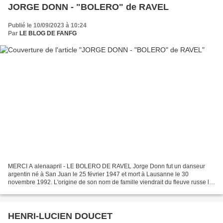
JORGE DONN - "BOLERO" de RAVEL
Publié le 10/09/2023 à 10:24
Par
LE BLOG DE FANFG
MERCI A alenaapril - LE BOLERO DE RAVEL Jorge Donn fut un danseur
argentin né à San Juan le 25 février 1947 et mort à Lausanne le 30
novembre 1992. L'origine de son nom de famille viendrait du fleuve russe le
Don car sa mère arrivée enfant en Argentine...
HENRI-LUCIEN DOUCET