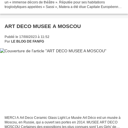
un « immense décors de théâtre ». Réputée pour ses habitations
troglodytiques appelées « Sassi », Matera a été élue Capitale Européenne
de la Culture en 2019. SITE OFFICIEL : https://www.comune.matera.it/...
ART DECO MUSEE A MOSCOU
Publié le 17/08/2023 à 11:52
Par
LE BLOG DE FANFG
MERCI A Art Deco Ceramic Glass Light Le Musée Art Déco est un musée à
Moscou, en Russie, qui a ouvert ses portes en 2014. MUSEE ART DECO
MOSCOU Certaines des expositions les plus connues sont 'Les Girls' de