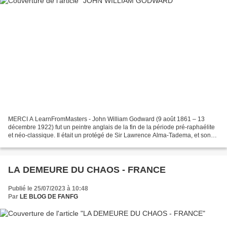
MERCI A LearnFromMasters - John William Godward (9 août 1861 – 13
décembre 1922) fut un peintre anglais de la fin de la période pré-raphaélite
et néo-classique. Il était un protégé de Sir Lawrence Alma-Tadema, et son
style est tombé en désuétude avec...
LA DEMEURE DU CHAOS - FRANCE
Publié le 25/07/2023 à 10:48
Par
LE BLOG DE FANFG