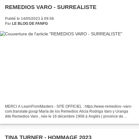
REMEDIOS VARO - SURREALISTE
Publié le 14/05/2023 à 09:56
Par
LE BLOG DE FANFG
MERCI A LearnFromMasters - SITE OFFICIEL : https://www-remedios--varo-
com.translate.goog/ María de los Remedios Alicia Rodriga Varo y Uranga
dite Remedios Varo , née le 16 décembre 1908 à Anglès ( province de
Gérone en Espagne) et morte le 8 octobre 1963...
TINA TURNER - HOMMAGE 2023