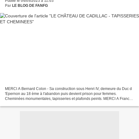
Publié le 04/05/2023 à 11:03
Par
LE BLOG DE FANFG
MERCI A Bernard Colon - Sa construction sous Henri IV, demeure du Duc d
'Epernon au 18 ème à l'abandon puis devient prison pour femmes.
Cheminées monumentales, tapisseries et plafonds peints. MERCI A France
3 Nouvelle-Aquitaine - France 3 Nouvelle-Aquitaine...