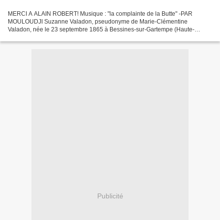
MERCI A ALAIN ROBERT! Musique : "la complainte de la Butte" -PAR
MOULOUDJI Suzanne Valadon, pseudonyme de Marie-Clémentine
Valadon, née le 23 septembre 1865 à Bessines-sur-Gartempe (Haute-
Vienne) et morte le 7 avril 1938 à Paris, fut une artiste peintre...
Publicité