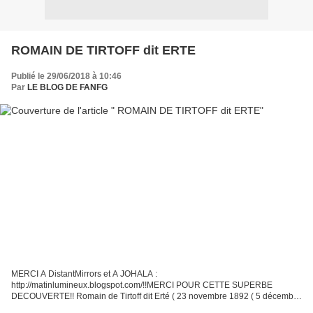
ROMAIN DE TIRTOFF dit ERTE
Publié le 29/06/2018 à 10:46
Par
LE BLOG DE FANFG
MERCI A DistantMirrors et A JOHALA :
http://matinlumineux.blogspot.com/!!MERCI POUR CETTE SUPERBE
DECOUVERTE!! Romain de Tirtoff dit Erté ( 23 novembre 1892 ( 5 décembre
1892 dans le calendrier grégorien ) – 21 avril 1990 ) fut un artiste russe