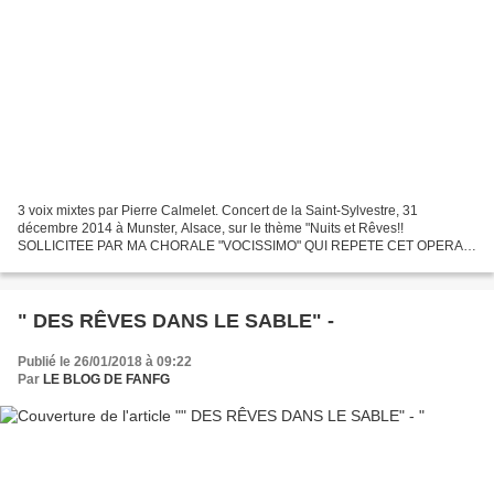
3 voix mixtes par Pierre Calmelet. Concert de la Saint-Sylvestre, 31
décembre 2014 à Munster, Alsace, sur le thème "Nuits et Rêves!!
SOLLICITEE PAR MA CHORALE "VOCISSIMO" QUI REPETE CET OPERA,
JE PENSE ME LAISSER TENTER!!! "Barcarolle": extrait des Contes...
" DES RÊVES DANS LE SABLE" -
Publié le 26/01/2018 à 09:22
Par
LE BLOG DE FANFG