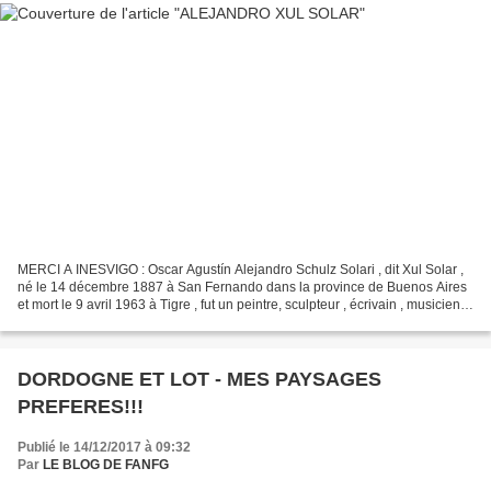
MERCI A INESVIGO : Oscar Agustín Alejandro Schulz Solari , dit Xul Solar ,
né le 14 décembre 1887 à San Fernando dans la province de Buenos Aires
et mort le 9 avril 1963 à Tigre , fut un peintre, sculpteur , écrivain , musicien,
astrologue , ésotériste...
DORDOGNE ET LOT - MES PAYSAGES
PREFERES!!!
Publié le 14/12/2017 à 09:32
Par
LE BLOG DE FANFG