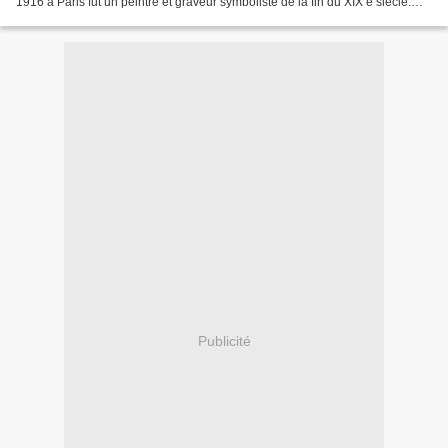
1916 à Paris fut un peintre et graveur symboliste de la fin du XIX e siècle.
Son art explore les aspects de...
Publicité