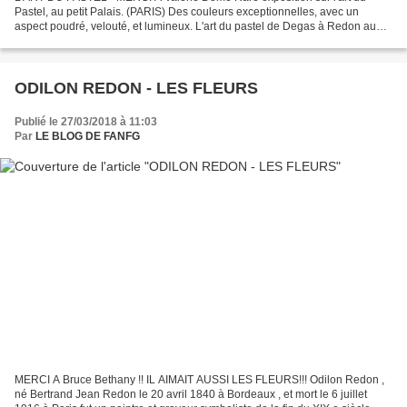
Pastel, au petit Palais. (PARIS) Des couleurs exceptionnelles, avec un
aspect poudré, velouté, et lumineux. L'art du pastel de Degas à Redon au
Petit Palais, musée des Beaux-Arts de la...
ODILON REDON - LES FLEURS
Publié le 27/03/2018 à 11:03
Par
LE BLOG DE FANFG
MERCI A Bruce Bethany !! IL AIMAIT AUSSI LES FLEURS!!! Odilon Redon ,
né Bertrand Jean Redon le 20 avril 1840 à Bordeaux , et mort le 6 juillet