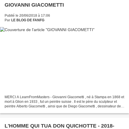
GIOVANNI GIACOMETTI
Publié le 20/06/2018 à 17:06
Par
LE BLOG DE FANFG
MERCI A LearnFromMasters - Giovanni Giacometti , né à Stampa en 1868 et
mort à Glion en 1933 , fut un peintre suisse . Il est le père du sculpteur et
peintre Alberto Giacometti , ainsi que de Diego Giacometti , dessinateur de
meubles et de luminaires...
L'HOMME QUI TUA DON QUICHOTTE - 2018-