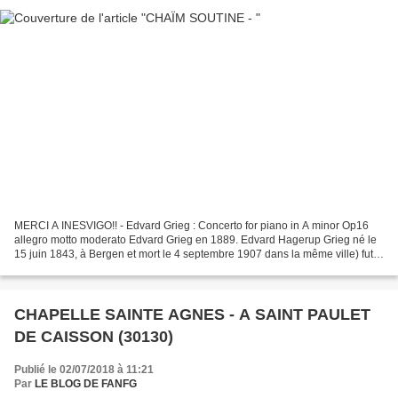
MERCI A INESVIGO!! - Edvard Grieg : Concerto for piano in A minor Op16
allegro motto moderato Edvard Grieg en 1889. Edvard Hagerup Grieg né le
15 juin 1843, à Bergen et mort le 4 septembre 1907 dans la même ville) fut
un compositeur et pianiste norvégien...
CHAPELLE SAINTE AGNES - A SAINT PAULET
DE CAISSON (30130)
Publié le 02/07/2018 à 11:21
Par
LE BLOG DE FANFG