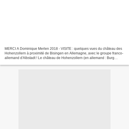
MERCI A Dominique Merlen 2018 - VISITE : quelques vues du château des
Hohenzollern à proximité de Bisingen en Allemagne, avec le groupe franco-
allemand d'Albstadt ! Le château de Hohenzollern (en allemand : Burg
Hohenzollern ) est un château situé à environ...