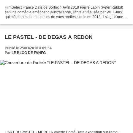
FilmSelect France Date de Sortie: 4 Avril 2018 Pierre Lapin (Peter Rabbit)
est une comédie américano-australienne, écrite et réalisée par Will Gluck
qui mêle animation et prises de vues réelles, sortie en 2018. Il s'agit d'une
adaptation des aventures...
LE PASTEL - DE DEGAS A REDON
Publié le 25/03/2018 à 09:54
Par
LE BLOG DE FANFG
L'ART DU PASTEL - MERCI A Valerie Domé Rare exposition sur l'art du