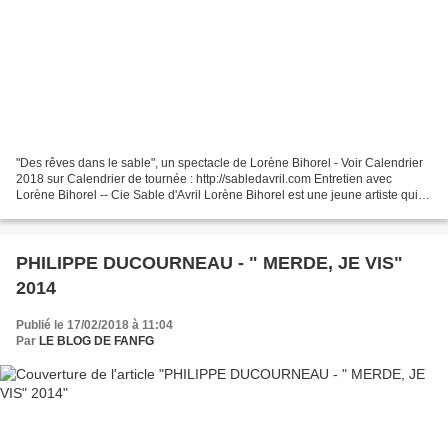
"Des rêves dans le sable", un spectacle de Lorène Bihorel - Voir Calendrier
2018 sur Calendrier de tournée : http://sabledavril.com Entretien avec
Lorène Bihorel -- Cie Sable d'Avril Lorène Bihorel est une jeune artiste qui
excelle dans une discipline...
PHILIPPE DUCOURNEAU - " MERDE, JE VIS"
2014
Publié le 17/02/2018 à 11:04
Par
LE BLOG DE FANFG