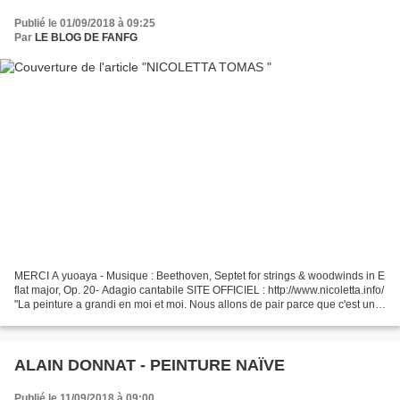
Publié le 01/09/2018 à 09:25
Par
LE BLOG DE FANFG
MERCI A yuoaya - Musique : Beethoven, Septet for strings & woodwinds in E
flat major, Op. 20- Adagio cantabile SITE OFFICIEL : http://www.nicoletta.info/
"La peinture a grandi en moi et moi. Nous allons de pair parce que c'est un
langage intime entre...
ALAIN DONNAT - PEINTURE NAÏVE
Publié le 11/09/2018 à 09:00