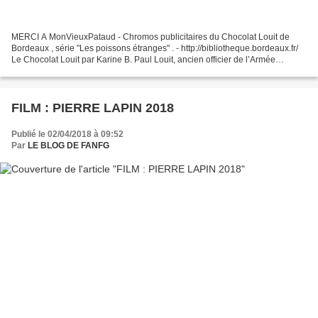
MERCI A MonVieuxPataud - Chromos publicitaires du Chocolat Louit de
Bordeaux , série "Les poissons étranges" . - http://bibliotheque.bordeaux.fr/
Le Chocolat Louit par Karine B. Paul Louit, ancien officier de l’Armée
Impériale retiré à Bordeaux, crée...
FILM : PIERRE LAPIN 2018
Publié le 02/04/2018 à 09:52
Par
LE BLOG DE FANFG