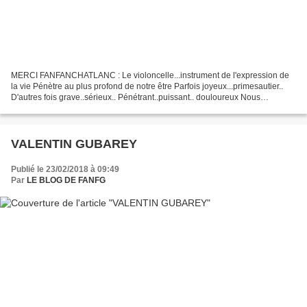
MERCI FANFANCHATLANC : Le violoncelle...instrument de l'expression de
la vie Pénètre au plus profond de notre être Parfois joyeux...primesautier..
D'autres fois grave..sérieux.. Pénétrant..puissant.. douloureux Nous
interpellant toujours. Regardez...Ecoutez...
VALENTIN GUBAREY
Publié le 23/02/2018 à 09:49
Par
LE BLOG DE FANFG