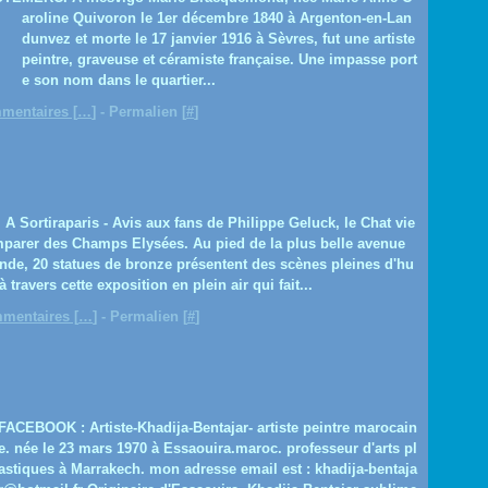
aroline Quivoron le 1er décembre 1840 à Argenton-en-Lan
dunvez et morte le 17 janvier 1916 à Sèvres, fut une artiste
peintre, graveuse et céramiste française. Une impasse port
e son nom dans le quartier...
mentaires [
…
]
- Permalien [
#
]
A Sortiraparis - Avis aux fans de Philippe Geluck, le Chat vie
mparer des Champs Elysées. Au pied de la plus belle avenue
de, 20 statues de bronze présentent des scènes pleines d'hu
 travers cette exposition en plein air qui fait...
mentaires [
…
]
- Permalien [
#
]
FACEBOOK : Artiste-Khadija-Bentajar- artiste peintre marocain
e. née le 23 mars 1970 à Essaouira.maroc. professeur d'arts pl
astiques à Marrakech. mon adresse email est : khadija-bentaja