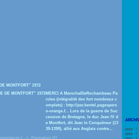
 DE MONTFORT" 1972
MERCI A MarechalDeRochambeau Pa
roles (intégralité des fort nombreux c
omplets) : http://per.kentel.pagespers
o-orange.f... Lors de la guerre de Suc
cession de Bretagne, le duc Jean IV d
ARCHI
e Montfort, dit Jean le Conquéreur (13
39-1399), allié aux Anglais contre...
2024
2023
Févri
mentaires [
…
]
- Permalien [
#
]
2022
Janv
Déce