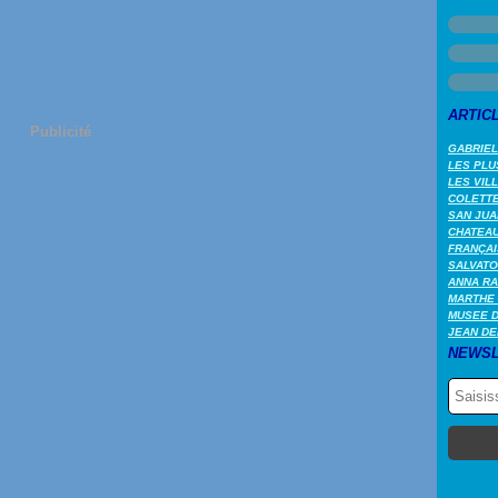
ARTIC
Publicité
GABRIEL
LES PLU
LES VIL
COLETTE 
SAN JUA
CHATEAU
FRANÇAI
SALVATO
ANNA RA
MARTHE 
MUSEE 
JEAN DE
NEWSL