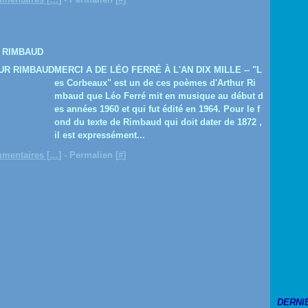
R RIMBAUD
MERCI A DE LÉO FERRÉ À L'AN DIX MILLE -- "L
es Corbeaux" est un de ces poèmes d'Arthur Ri
mbaud que Léo Ferré mit en musique au début d
es années 1960 et qui fut édité en 1964. Pour le f
ond du texte de Rimbaud qui doit dater de 1872 ,
il est expressément...
mentaires [
…
]
- Permalien [
#
]
DERNI