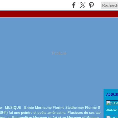
Publicité
ALBUM
 - MUSIQUE - Ennio Morricone Florine Stettheimer Florine S
ATELIER
1944) fut une peintre et poète américaine. Plusieurs de ses tab
sées au Metropolitan Museum of Art et au Museum of Modern