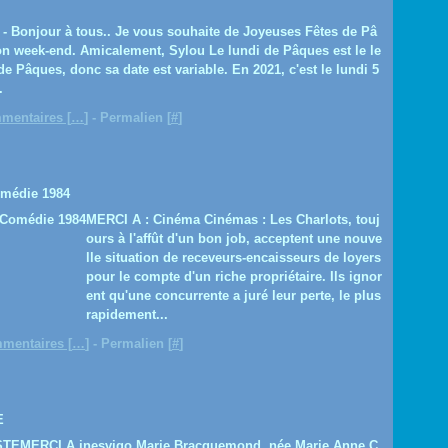
- Bonjour à tous.. Je vous souhaite de Joyeuses Fêtes de Pâ
on week-end. Amicalement, Sylou Le lundi de Pâques est le le
e Pâques, donc sa date est variable. En 2021, c'est le lundi 5
.
mentaires [
…
]
- Permalien [
#
]
médie 1984
MERCI A : Cinéma Cinémas : Les Charlots, touj
ours à l'affût d'un bon job, acceptent une nouve
lle situation de receveurs-encaisseurs de loyers
pour le compte d'un riche propriétaire. Ils ignor
ent qu'une concurrente a juré leur perte, le plus
rapidement...
mentaires [
…
]
- Permalien [
#
]
E
MERCI A inesvigo Marie Bracquemond, née Marie Anne C