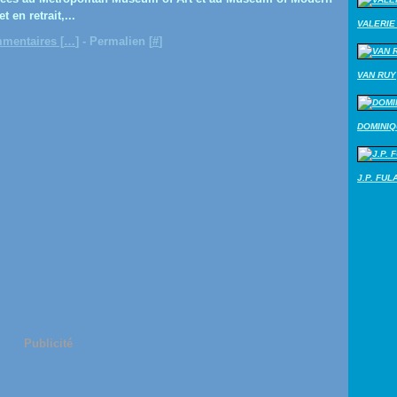
t en retrait,...
VALERIE 
mentaires [
…
]
- Permalien [
#
]
VAN RUY
DOMINI
J.P. FUL
Publicité